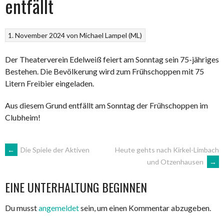
entfällt
1. November 2024
von
Michael Lampel (ML)
Der Theaterverein Edelweiß feiert am Sonntag sein 75-jähriges
Bestehen. Die Bevölkerung wird zum Frühschoppen mit 75
Litern Freibier eingeladen.
Aus diesem Grund entfällt am Sonntag der Frühschoppen im
Clubheim!
ARTIKEL-
←
Die Spiele der Aktiven
Heute gehts nach Kirkel-Limbach
und Otzenhausen
→
NAVIGATION
EINE UNTERHALTUNG BEGINNEN
Du musst
angemeldet
sein, um einen Kommentar abzugeben.