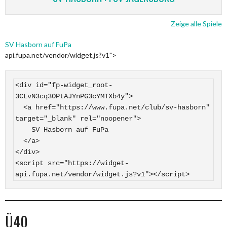
Zeige alle Spiele
SV Hasborn auf FuPa
api.fupa.net/vendor/widget.js?v1">
<div id="fp-widget_root-
3CLvN3cq3OPtAJYnPG3cYMTXb4y">

  <a href="https://www.fupa.net/club/sv-hasborn" 
target="_blank" rel="noopener">

    SV Hasborn auf FuPa

  </a>

</div>

<script src="https://widget-
api.fupa.net/vendor/widget.js?v1"></script>
Ü40