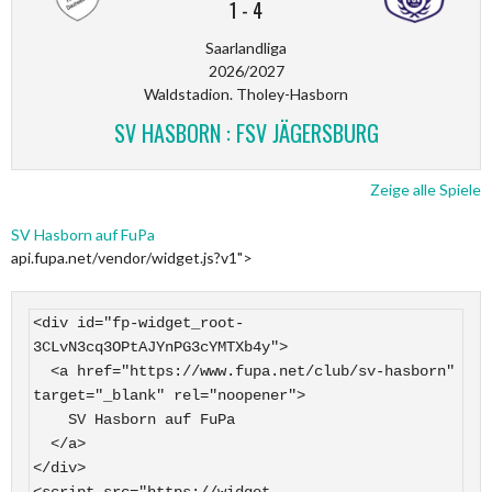
1
-
4
Saarlandliga
2026/2027
Waldstadion. Tholey-Hasborn
SV HASBORN : FSV JÄGERSBURG
Zeige alle Spiele
SV Hasborn auf FuPa
api.fupa.net/vendor/widget.js?v1">
<div id="fp-widget_root-
3CLvN3cq3OPtAJYnPG3cYMTXb4y">

  <a href="https://www.fupa.net/club/sv-hasborn" 
target="_blank" rel="noopener">

    SV Hasborn auf FuPa

  </a>

</div>

<script src="https://widget-