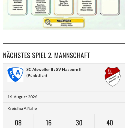
NÄCHSTES SPIEL 2. MANNSCHAFT
SC Alsweiler II : SV Hasborn II
(Pünktlich)
16. August 2026
Kreisliga A Nahe
08
16
30
39