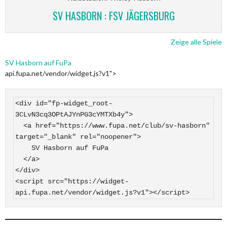
SV HASBORN : FSV JÄGERSBURG
Zeige alle Spiele
SV Hasborn auf FuPa
api.fupa.net/vendor/widget.js?v1">
<div id="fp-widget_root-
3CLvN3cq3OPtAJYnPG3cYMTXb4y">

  <a href="https://www.fupa.net/club/sv-hasborn" 
target="_blank" rel="noopener">

    SV Hasborn auf FuPa

  </a>

</div>

<script src="https://widget-
api.fupa.net/vendor/widget.js?v1"></script>