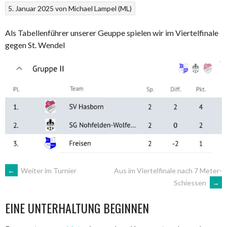
5. Januar 2025
von
Michael Lampel (ML)
Als Tabellenführer unserer Geuppe spielen wir im Viertelfinale
gegen St. Wendel
ARTIKEL-
←
Weiter im Turnier
Aus im Viertelfinale nach 7 Meter-
Schiessen
→
NAVIGATION
EINE UNTERHALTUNG BEGINNEN