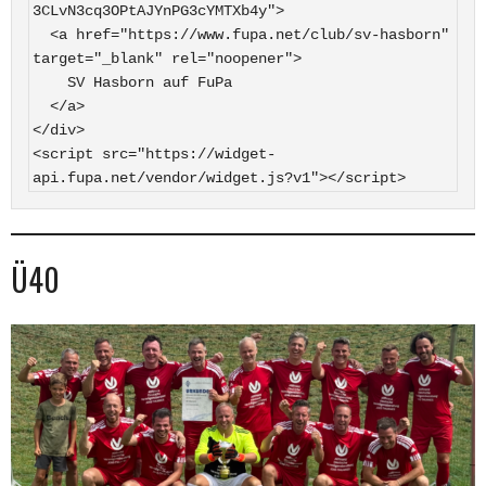
3CLvN3cq3OPtAJYnPG3cYMTXb4y">

  <a href="https://www.fupa.net/club/sv-hasborn" 
target="_blank" rel="noopener">

    SV Hasborn auf FuPa

  </a>

</div>

<script src="https://widget-
api.fupa.net/vendor/widget.js?v1"></script>
Ü40