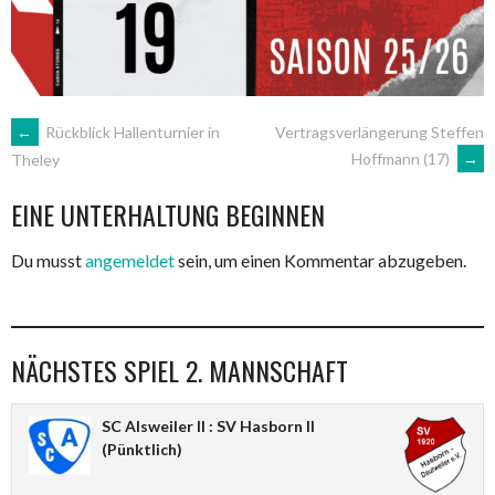
ARTIKEL-
←
Rückblick Hallenturnier in
Vertragsverlängerung Steffen
Hoffmann (17)
→
Theley
NAVIGATION
EINE UNTERHALTUNG BEGINNEN
Du musst
angemeldet
sein, um einen Kommentar abzugeben.
NÄCHSTES SPIEL 2. MANNSCHAFT
SC Alsweiler II : SV Hasborn II
(Pünktlich)