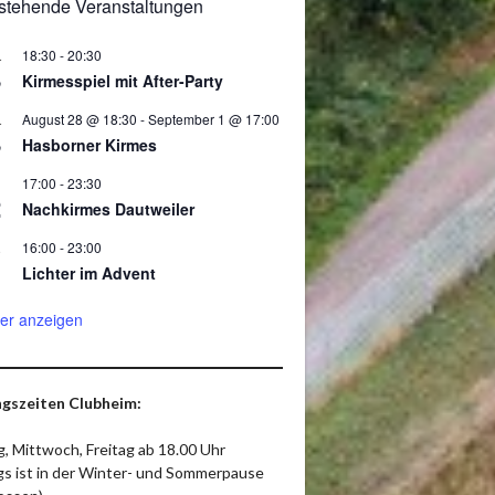
stehende Veranstaltungen
18:30
-
20:30
.
8
Kirmesspiel mit After-Party
August 28 @ 18:30
-
September 1 @ 17:00
.
8
Hasborner Kirmes
17:00
-
23:30
2
Nachkirmes Dautweiler
16:00
-
23:00
.
Lichter im Advent
er anzeigen
gszeiten Clubheim:
, Mittwoch, Freitag ab 18.00 Uhr
ags ist in der Winter- und Sommerpause