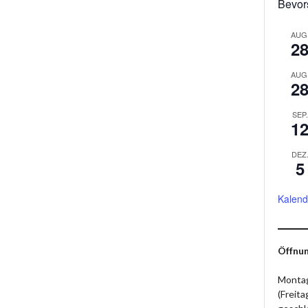
Bevor
AUG
2
AUG
2
SEP.
1
DEZ
5
Kalend
Öffnun
Montag
(Freit