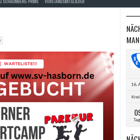
FG SCHAUMBERG-PRIMS
VORSTANDSMITGLIEDER
NÄCH
MAN
)
16. 
Krei
0
Ta
NÄCH