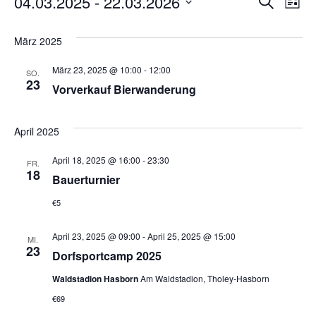
VERANSTALTUNGEN
04.03.2025
 - 
22.03.2026
VERANS
VER
Suche
Liste
Datum
ANS
SUCHE
wählen.
März 2025
NAV
UND
März 23, 2025 @ 10:00
-
12:00
SO.
23
ANSICH
Vorverkauf Bierwanderung
NAVIGA
April 2025
April 18, 2025 @ 16:00
-
23:30
FR.
18
Bauerturnier
€5
April 23, 2025 @ 09:00
-
April 25, 2025 @ 15:00
MI.
23
Dorfsportcamp 2025
Waldstadion Hasborn
Am Waldstadion, Tholey-Hasborn
€69