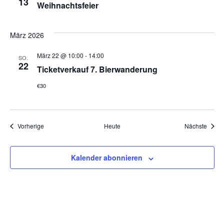
13
Weihnachtsfeier
März 2026
März 22 @ 10:00
-
14:00
SO.
22
Ticketverkauf 7. Bierwanderung
€30
Veranstaltungen
Veran
Vorherige
Heute
Nächste
Kalender abonnieren