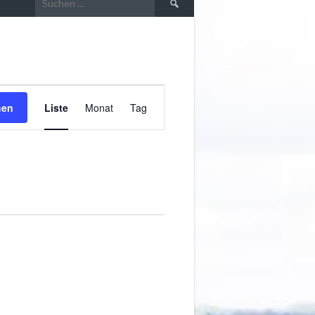
nach:
VERANSTALTUNG
hen
Liste
Monat
Tag
ANSICHTEN-
NAVIGATION