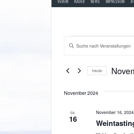
VEREIN
KADER
NEWS
IMPRESSUM
J
VERANSTALTUNG
VERANSTALTUNGEN
Bitte
Schlüsselwort
SUCHE
eingeben.
UND
Suche
Novem
Heute
nach
ANSICHTEN,
Veranstaltungen
Datum
Schlüsselwort.
wählen.
NAVIGATION
November 2024
November 16, 2024
SA.
16
Weintastin