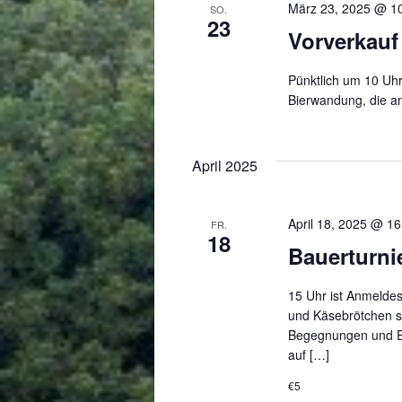
März 23, 2025 @ 1
SO.
23
Vorverkau
Pünktlich um 10 Uhr 
Bierwandung, die am
April 2025
April 18, 2025 @ 16
FR.
18
Bauerturni
15 Uhr ist Anmeldes
und Käsebrötchen s
Begegnungen und Er
auf […]
€5