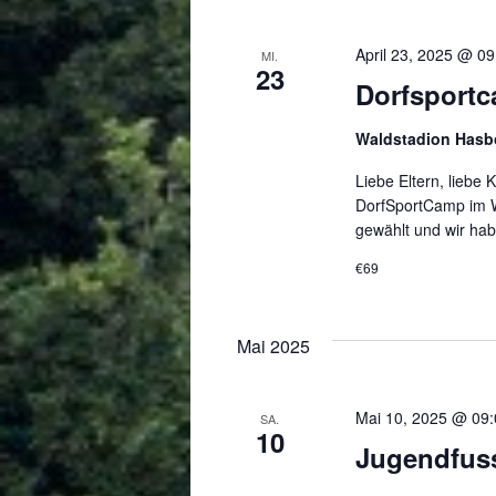
April 23, 2025 @ 09
MI.
23
Dorfsport
Waldstadion Has
Liebe Eltern, liebe 
DorfSportCamp im W
gewählt und wir ha
€69
Mai 2025
Mai 10, 2025 @ 09
SA.
10
Jugendfuss