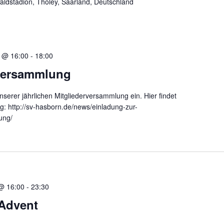
ldstadion, Tholey, Saarland, Deutschland
 @ 16:00
-
18:00
rversammlung
nserer jährlichen Mitgliederversammlung ein. Hier findet
g: http://sv-hasborn.de/news/einladung-zur-
ung/
@ 16:00
-
23:30
 Advent