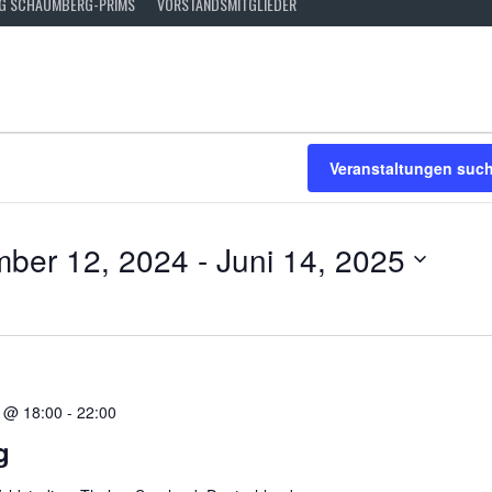
FG SCHAUMBERG-PRIMS
VORSTANDSMITGLIEDER
EN
Veranstaltungen suc
ber 12, 2024
 - 
Juni 14, 2025
 @ 18:00
-
22:00
g