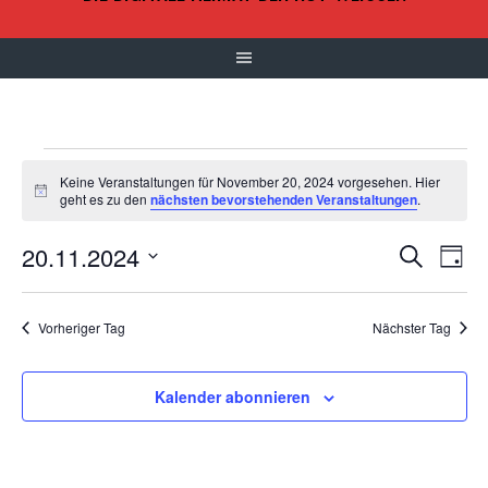
VERANSTALTUNGEN
Keine Veranstaltungen für November 20, 2024 vorgesehen. Hier
Hinweis
geht es zu den
nächsten bevorstehenden Veranstaltungen
.
FÜR
20.11.2024
VERANS
VER
Suche
Tag
NOVEMBER
Datum
ANS
SUCHE
wählen.
Vorheriger Tag
Nächster Tag
NAV
20,
UND
ANSICH
2024
Kalender abonnieren
NAVIGA