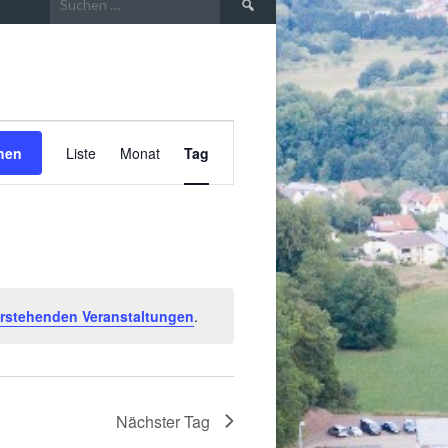
nach:
VERANSTALTUNG
hen
Liste
Monat
Tag
ANSICHTEN-
NAVIGATION
rstehenden Veranstaltungen
.
Nächster Tag