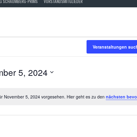
FG SCHAUMBERG-PRIMS
VORSTANDSMITGLIEDER
EN
Veranstaltungen suc
ber 5, 2024
für November 5, 2024 vorgesehen. Hier geht es zu den
nächsten bevo
Hinweis