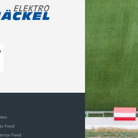
den
gs-Feed
ntar-Feed