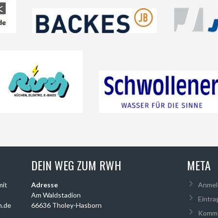
DEIN WEG ZUM RWH
META
mit
Adresse
Anmel
Am Waldstadion
Eintra
n.de
66636 Tholey-Hasborn
Komme