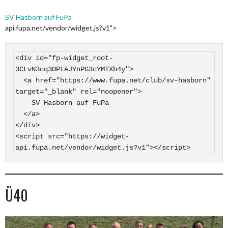
SV Hasborn auf FuPa
api.fupa.net/vendor/widget.js?v1">
<div id="fp-widget_root-
3CLvN3cq3OPtAJYnPG3cYMTXb4y">

  <a href="https://www.fupa.net/club/sv-hasborn" 
target="_blank" rel="noopener">

    SV Hasborn auf FuPa

  </a>

</div>

<script src="https://widget-
api.fupa.net/vendor/widget.js?v1"></script>
Ü40