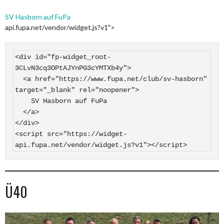
SV Hasborn auf FuPa
api.fupa.net/vendor/widget.js?v1">
<div id="fp-widget_root-
3CLvN3cq3OPtAJYnPG3cYMTXb4y">

  <a href="https://www.fupa.net/club/sv-hasborn" 
target="_blank" rel="noopener">

    SV Hasborn auf FuPa

  </a>

</div>

<script src="https://widget-
api.fupa.net/vendor/widget.js?v1"></script>
Ü40