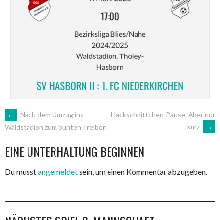
ARTIKEL-
←
Nach dem Umzug ins
Hackschnittchen-Pause. Aber nur
kurz
→
Waldstadion zum bunten Treiben
NAVIGATION
EINE UNTERHALTUNG BEGINNEN
Du musst
angemeldet
sein, um einen Kommentar abzugeben.