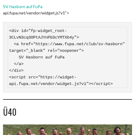
SV Hasborn auf FuPa
api.fupa.net/vendor/widget.js?v1">
<div id="fp-widget_root-
3CLvN3cq3OPtAJYnPG3cYMTXb4y">

  <a href="https://www.fupa.net/club/sv-hasborn" 
target="_blank" rel="noopener">

    SV Hasborn auf FuPa

  </a>

</div>

<script src="https://widget-
api.fupa.net/vendor/widget.js?v1"></script>
Ü40