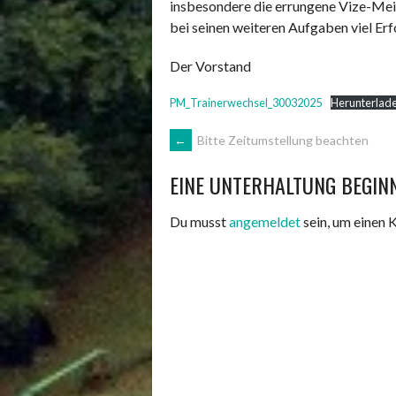
insbesondere die errungene Vize-Mei
bei seinen weiteren Aufgaben viel Erf
Der Vorstand
PM_Trainerwechsel_30032025
Herunterlad
ARTIKEL-
←
Bitte Zeitumstellung beachten
EINE UNTERHALTUNG BEGIN
NAVIGATION
Du musst
angemeldet
sein, um einen