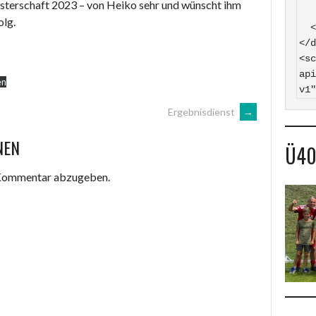
sterschaft 2023 – von Heiko sehr und wünscht ihm
    SV Hasborn auf
olg.
  </a>

</d
<sc
api
en
v1"
Ergebnisdienst
→
NEN
Ü4
 Kommentar abzugeben.