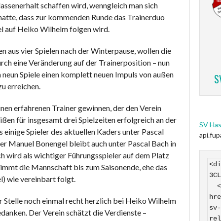
lassenerhalt schaffen wird, wenngleich man sich
t hatte, dass zur kommenden Runde das Trainerduo
l auf Heiko Wilhelm folgen wird.
n aus vier Spielen nach der Winterpause, wollen die
rch eine Veränderung auf der Trainerposition – nun
 neun Spiele einen komplett neuen Impuls von außen
S
u erreichen.
nen erfahrenen Trainer gewinnen, der den Verein
en für insgesamt drei Spielzeiten erfolgreich an der
SV Has
s einige Spieler des aktuellen Kaders unter Pascal
api.fu
ner Manuel Bonengel bleibt auch unter Pascal Bach in
h wird als wichtiger Führungsspieler auf dem Platz
<di
nimmt die Mannschaft bis zum Saisonende, ehe das
3CL
) wie vereinbart folgt.
  <a 
hre
 Stelle noch einmal recht herzlich bei Heiko Wilhelm
sv-
danken. Der Verein schätzt die Verdienste –
rel