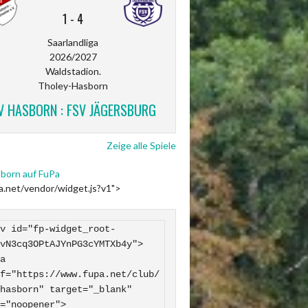
1
-
4
Saarlandliga
2026/2027
Waldstadion.
Tholey-Hasborn
V HASBORN : FSV JÄGERSBURG
Zeige alle Spiele
born auf FuPa
pa.net/vendor/widget.js?v1">
v id="fp-widget_root-
vN3cq3OPtAJYnPG3cYMTXb4y">

f="https://www.fupa.net/club/
hasborn" target="_blank" 
="noopener">
