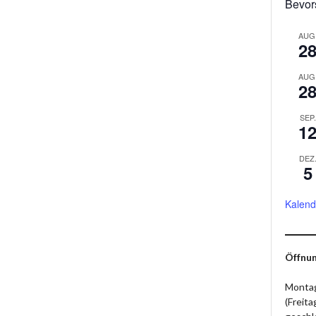
Bevor
AUG
2
AUG
2
SEP.
1
DEZ
5
Kalend
Öffnun
Montag
(Freit