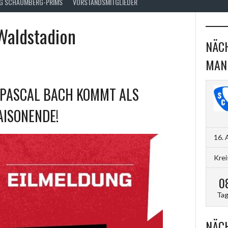
FG SCHAUMBERG-PRIMS
VORSTANDSMITGLIEDER
Waldstadion
NÄCH
MAN
 PASCAL BACH KOMMT ALS
AISONENDE!
16. 
Krei
0
Ta
NÄCH