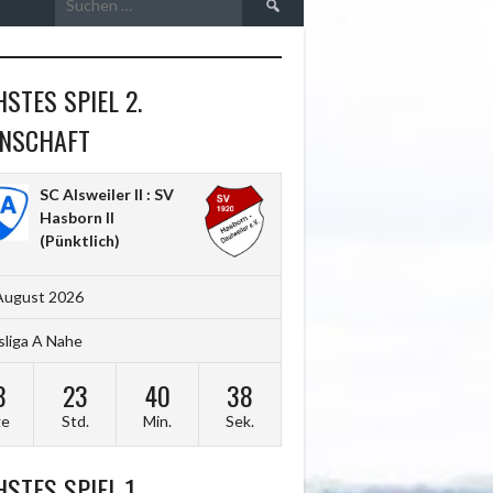
nach:
STES SPIEL 2.
NSCHAFT
SC Alsweiler II : SV
Hasborn II
(Pünktlich)
August 2026
sliga A Nahe
8
23
40
36
ge
Std.
Min.
Sek.
STES SPIEL 1.