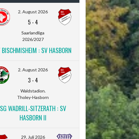
2. August 2026
5
-
4
Saarlandliga
2026/2027
V BISCHMISHEIM : SV HASBORN
2. August 2026
3
-
4
Waldstadion.
Tholey-Hasborn
SG WADRILL-SITZERATH : SV
HASBORN II
29. Juli 2026