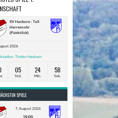
NSCHAFT
SV Hasborn : TuS
Herrensohr
(Pünktlich)
ugust 2026
stadion. Tholey-Hasborn
0
05
24
56
ge
Std.
Min.
Sek.
NÄCHSTEN SPIELE
7. August 2026
19:00