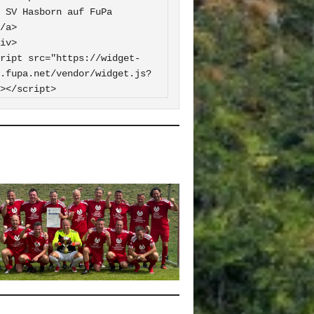
 FuPa

iv>

ript src="https://widget-
.fupa.net/vendor/widget.js?
></script>
0