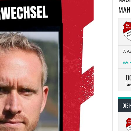
MAN
7. A
Wald
0
Ta
DIE 