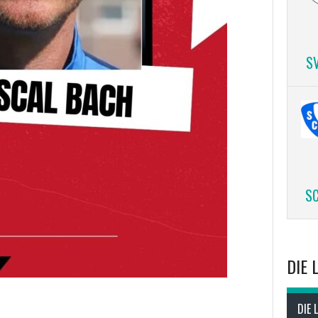
S
SC
DIE 
DIE 