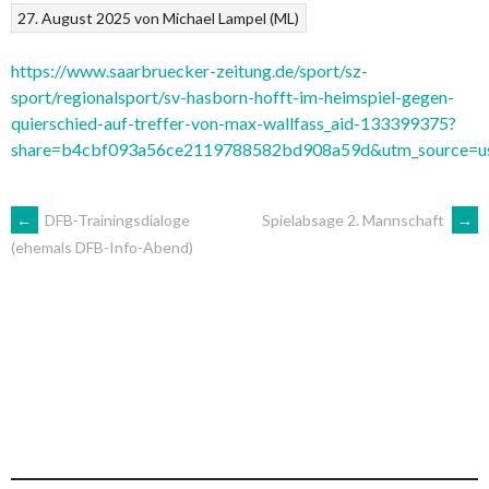
27. August 2025
von
Michael Lampel (ML)
https://www.saarbruecker-zeitung.de/sport/sz-
sport/regionalsport/sv-hasborn-hofft-im-heimspiel-gegen-
quierschied-auf-treffer-von-max-wallfass_aid-133399375?
share=b4cbf093a56ce2119788582bd908a59d&utm_source=us
ARTIKEL-
←
DFB-Trainingsdialoge
Spielabsage 2. Mannschaft
→
(ehemals DFB-Info-Abend)
NAVIGATION