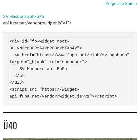
Zeige alle Spiele
SV Hasborn auf FuPa
api.fupa.net/vendor/widget.js?v1">
<div id="fp-widget_root-
3CLvN3cq3OPtAJYnPG3cYMTXb4y">

  <a href="https://www.fupa.net/club/sv-hasborn" 
target="_blank" rel="noopener">

    SV Hasborn auf FuPa

  </a>

</div>

<script src="https://widget-
api.fupa.net/vendor/widget.js?v1"></script>
Ü40