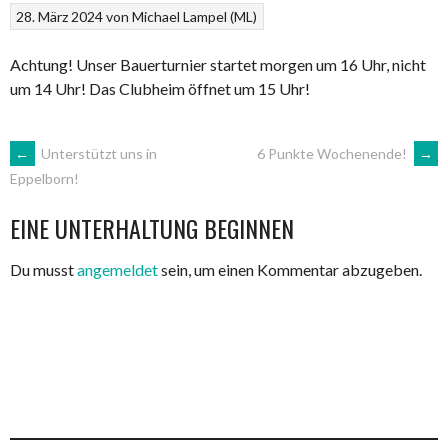
28. März 2024
von
Michael Lampel (ML)
Achtung! Unser Bauerturnier startet morgen um 16 Uhr, nicht
um 14 Uhr! Das Clubheim öffnet um 15 Uhr!
ARTIKEL-
←
Unterstützt uns in
6 Punkte Wochenende!
→
Eppelborn!
NAVIGATION
EINE UNTERHALTUNG BEGINNEN
Du musst
angemeldet
sein, um einen Kommentar abzugeben.