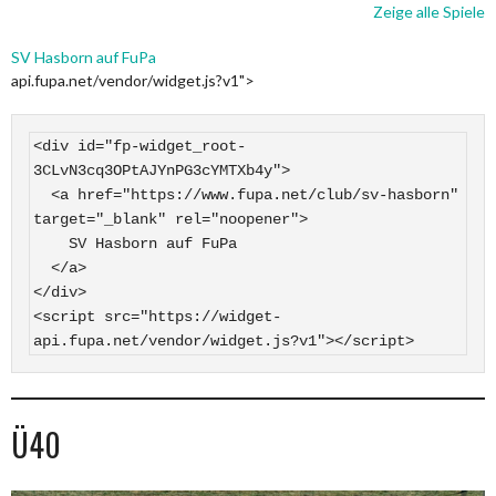
Zeige alle Spiele
SV Hasborn auf FuPa
api.fupa.net/vendor/widget.js?v1">
<div id="fp-widget_root-
3CLvN3cq3OPtAJYnPG3cYMTXb4y">

  <a href="https://www.fupa.net/club/sv-hasborn" 
target="_blank" rel="noopener">

    SV Hasborn auf FuPa

  </a>

</div>

<script src="https://widget-
api.fupa.net/vendor/widget.js?v1"></script>
Ü40