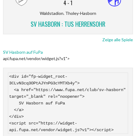
4
-
1
Waldstadion. Tholey-Hasborn
SV HASBORN : TUS HERRENSOHR
Zeige alle Spiele
SV Hasborn auf FuPa
api.fupa.net/vendor/widget.js?v1">
<div id="fp-widget_root-
3CLvN3cq3OPtAJYnPG3cYMTXb4y">

  <a href="https://www.fupa.net/club/sv-hasborn" 
target="_blank" rel="noopener">

    SV Hasborn auf FuPa

  </a>

</div>

<script src="https://widget-
api.fupa.net/vendor/widget.js?v1"></script>