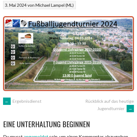
3. Mai 2024
von
Michael Lampel (ML)
ARTIKEL-
←
Ergebnisdienst
Rückblick auf das heutige
Jugendturnier
→
NAVIGATION
EINE UNTERHALTUNG BEGINNEN
Du musst
angemeldet
sein, um einen Kommentar abzugeben.