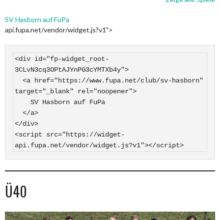
SV Hasborn auf FuPa
api.fupa.net/vendor/widget.js?v1">
<div id="fp-widget_root-
3CLvN3cq3OPtAJYnPG3cYMTXb4y">

  <a href="https://www.fupa.net/club/sv-hasborn" 
target="_blank" rel="noopener">

    SV Hasborn auf FuPa

  </a>

</div>

<script src="https://widget-
api.fupa.net/vendor/widget.js?v1"></script>
Ü40