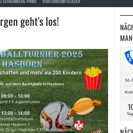
FG SCHAUMBERG-PRIMS
VORSTANDSMITGLIEDER
gen geht’s los!
NÄCH
MAN
16. 
Krei
1
Ta
NÄCH