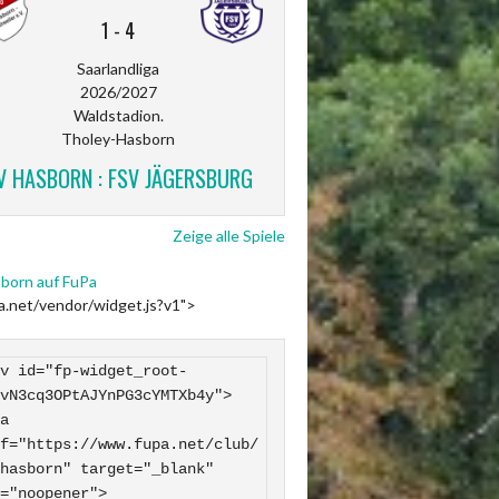
1
-
4
Saarlandliga
2026/2027
Waldstadion.
Tholey-Hasborn
V HASBORN : FSV JÄGERSBURG
Zeige alle Spiele
born auf FuPa
pa.net/vendor/widget.js?v1">
v id="fp-widget_root-
vN3cq3OPtAJYnPG3cYMTXb4y">

f="https://www.fupa.net/club/
hasborn" target="_blank" 
="noopener">
