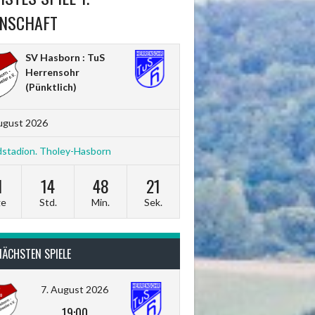
NSCHAFT
SV Hasborn : TuS
Herrensohr
(Pünktlich)
ugust 2026
stadion. Tholey-Hasborn
1
14
48
20
ge
Std.
Min.
Sek.
NÄCHSTEN SPIELE
7. August 2026
19:00