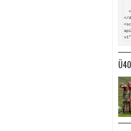
    SV Hasborn auf
  </a>

</d
<sc
api
v1"
Ü4