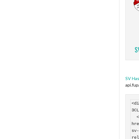
S
SV Has
api.fu
<di
3CL
  <a 
hre
sv-
rel