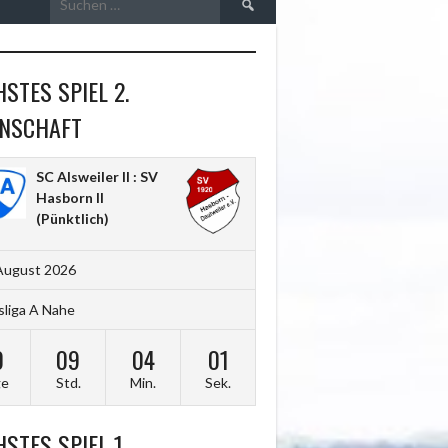
nach:
STES SPIEL 2.
NSCHAFT
SC Alsweiler II : SV
Hasborn II
(Pünktlich)
August 2026
sliga A Nahe
0
09
04
00
ge
Std.
Min.
Sek.
STES SPIEL 1.