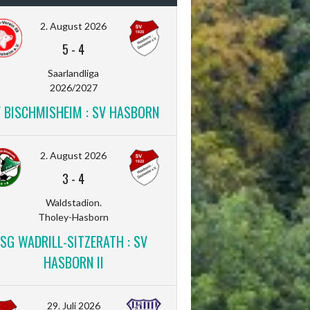
2. August 2026
5
-
4
Saarlandliga
2026/2027
V BISCHMISHEIM : SV HASBORN
2. August 2026
3
-
4
Waldstadion.
Tholey-Hasborn
SG WADRILL-SITZERATH : SV
HASBORN II
29. Juli 2026