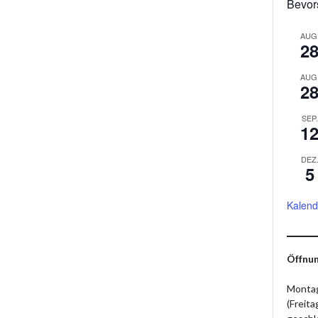
Bevor
AUG
2
AUG
2
SEP.
1
DEZ
5
Kalend
Öffnun
Montag
(Freit