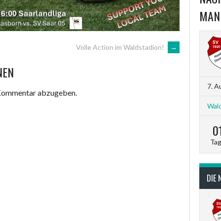
MAN
Volle Action im Waldstadion!
→
NEN
7. A
 Kommentar abzugeben.
Wald
0
Ta
DIE 