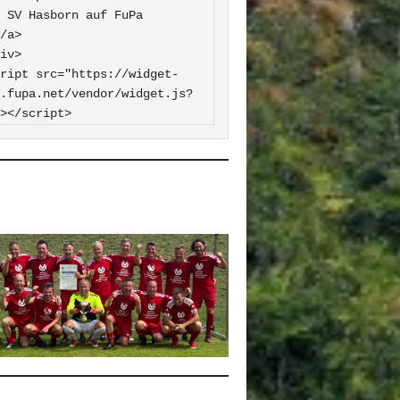
 FuPa

iv>

ript src="https://widget-
.fupa.net/vendor/widget.js?
></script>
0