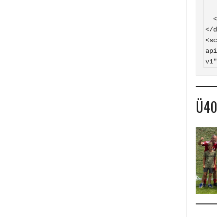
    SV Hasborn auf
  </a>

</d
<sc
api
v1"
Ü4