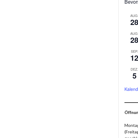
Bevor
AUG
2
AUG
2
SEP.
1
DEZ
5
Kalend
Öffnun
Montag
(Freit