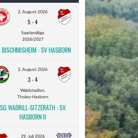
2. August 2026
5
-
4
Saarlandliga
2026/2027
V BISCHMISHEIM : SV HASBORN
2. August 2026
3
-
4
Waldstadion.
Tholey-Hasborn
SG WADRILL-SITZERATH : SV
HASBORN II
29. Juli 2026