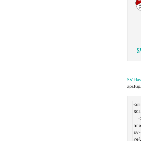
S
SV Has
api.fu
<di
3CL
  <a 
hre
sv-
rel