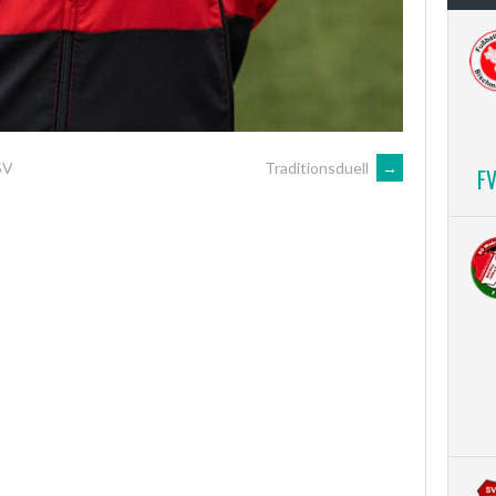
SV
Traditionsduell
→
F