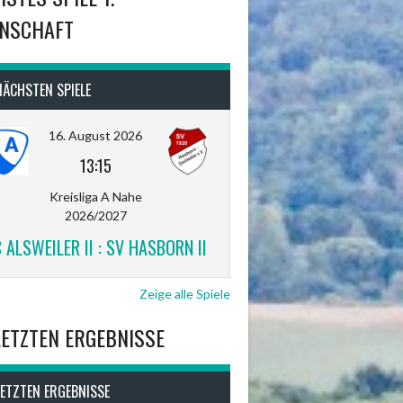
NSCHAFT
NÄCHSTEN SPIELE
16. August 2026
13:15
Kreisliga A Nahe
2026/2027
 ALSWEILER II : SV HASBORN II
Zeige alle Spiele
LETZTEN ERGEBNISSE
LETZTEN ERGEBNISSE