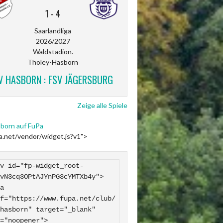
1
-
4
Saarlandliga
2026/2027
Waldstadion.
Tholey-Hasborn
V HASBORN : FSV JÄGERSBURG
Zeige alle Spiele
born auf FuPa
pa.net/vendor/widget.js?v1">
v id="fp-widget_root-
vN3cq3OPtAJYnPG3cYMTXb4y">

f="https://www.fupa.net/club/
hasborn" target="_blank" 
="noopener">
