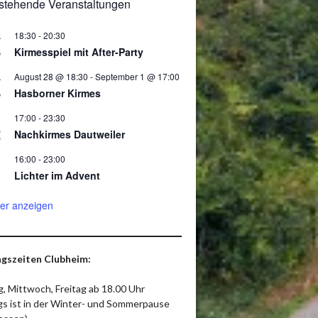
stehende Veranstaltungen
18:30
-
20:30
.
8
Kirmesspiel mit After-Party
August 28 @ 18:30
-
September 1 @ 17:00
.
8
Hasborner Kirmes
17:00
-
23:30
2
Nachkirmes Dautweiler
16:00
-
23:00
.
Lichter im Advent
er anzeigen
gszeiten Clubheim:
, Mittwoch, Freitag ab 18.00 Uhr
ags ist in der Winter- und Sommerpause