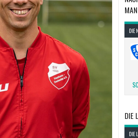
MAN
DIE 
SC
DIE 
DIE 