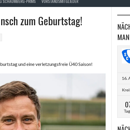
FG SCHAUMBERG-PRIMS
VORSTANDSMITGLIEDER
nsch zum Geburtstag!
NÄCH
MAN
)
eburtstag und eine verletzungsfreie Ü40 Saison!
16. 
Krei
0
Ta
NÄCH