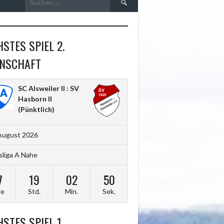
nach:
STES SPIEL 2.
NSCHAFT
SC Alsweiler II : SV
Hasborn II
(Pünktlich)
August 2026
sliga A Nahe
7
19
02
48
ge
Std.
Min.
Sek.
STES SPIEL 1.