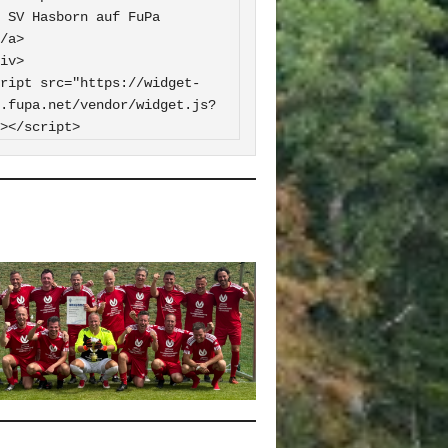
 FuPa

iv>

ript src="https://widget-
.fupa.net/vendor/widget.js?
></script>
0