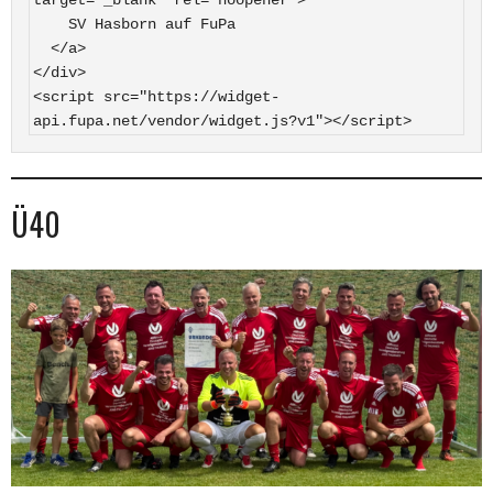
    SV Hasborn auf FuPa

  </a>

</div>

<script src="https://widget-
api.fupa.net/vendor/widget.js?v1"></script>
Ü40