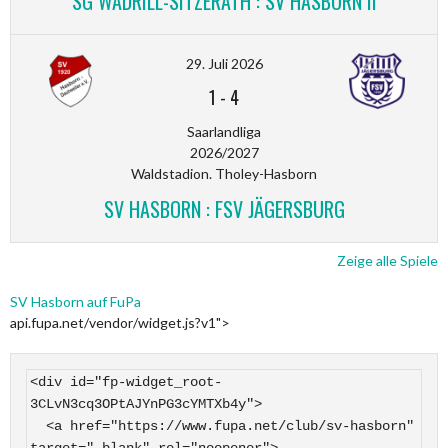
SG WADRILL-SITZERATH : SV HASBORN II
29. Juli 2026
1
-
4
Saarlandliga
2026/2027
Waldstadion. Tholey-Hasborn
SV HASBORN : FSV JÄGERSBURG
Zeige alle Spiele
SV Hasborn auf FuPa
api.fupa.net/vendor/widget.js?v1">
<div id="fp-widget_root-
3CLvN3cq3OPtAJYnPG3cYMTXb4y">

  <a href="https://www.fupa.net/club/sv-hasborn" 
target="_blank" rel="noopener">
