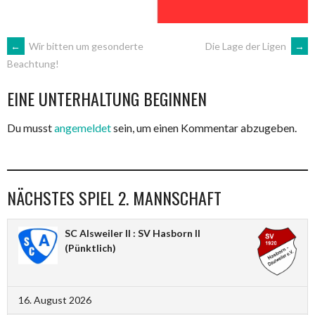
ARTIKEL-
←
Wir bitten um gesonderte
Die Lage der Ligen
→
Beachtung!
NAVIGATION
EINE UNTERHALTUNG BEGINNEN
Du musst
angemeldet
sein, um einen Kommentar abzugeben.
NÄCHSTES SPIEL 2. MANNSCHAFT
SC Alsweiler II : SV Hasborn II
(Pünktlich)
16. August 2026