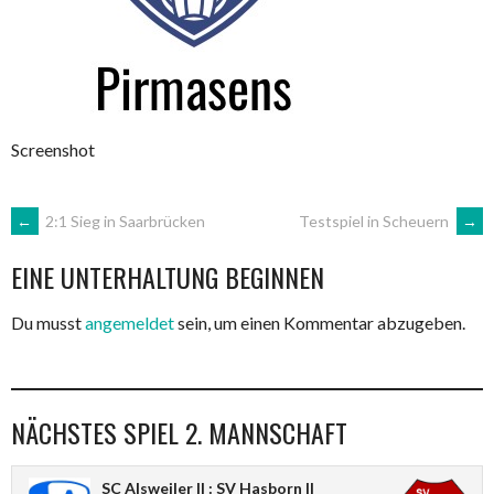
Screenshot
ARTIKEL-
←
2:1 Sieg in Saarbrücken
Testspiel in Scheuern
→
EINE UNTERHALTUNG BEGINNEN
NAVIGATION
Du musst
angemeldet
sein, um einen Kommentar abzugeben.
NÄCHSTES SPIEL 2. MANNSCHAFT
SC Alsweiler II : SV Hasborn II