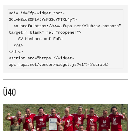
<div id="fp-widget_root-
3CLvN3cq3OPtAJYnPG3cYMTXb4y">

  <a href="https://www.fupa.net/club/sv-hasborn" 
target="_blank" rel="noopener">

    SV Hasborn auf FuPa

  </a>

</div>

<script src="https://widget-
api.fupa.net/vendor/widget.js?v1"></script>
Ü40