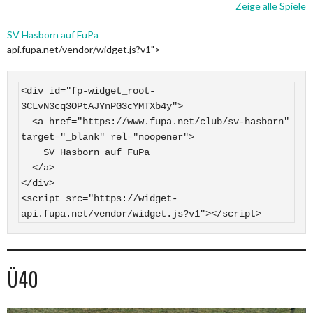
Zeige alle Spiele
SV Hasborn auf FuPa
api.fupa.net/vendor/widget.js?v1">
<div id="fp-widget_root-
3CLvN3cq3OPtAJYnPG3cYMTXb4y">

  <a href="https://www.fupa.net/club/sv-hasborn" 
target="_blank" rel="noopener">

    SV Hasborn auf FuPa

  </a>

</div>

<script src="https://widget-
api.fupa.net/vendor/widget.js?v1"></script>
Ü40