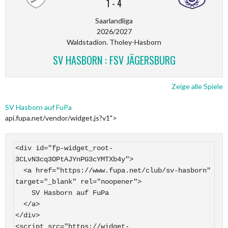
1
-
4
Saarlandliga
2026/2027
Waldstadion. Tholey-Hasborn
SV HASBORN : FSV JÄGERSBURG
Zeige alle Spiele
SV Hasborn auf FuPa
api.fupa.net/vendor/widget.js?v1">
<div id="fp-widget_root-
3CLvN3cq3OPtAJYnPG3cYMTXb4y">

  <a href="https://www.fupa.net/club/sv-hasborn" 
target="_blank" rel="noopener">

    SV Hasborn auf FuPa

  </a>

</div>

<script src="https://widget-