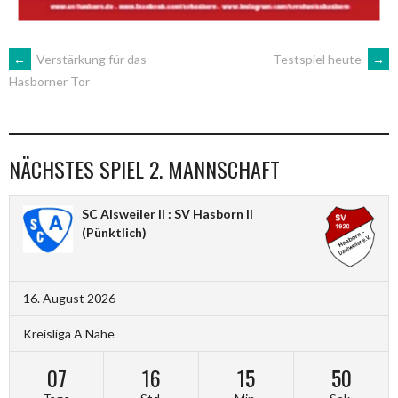
ARTIKEL-
←
Verstärkung für das
Testspiel heute
→
Hasborner Tor
NAVIGATION
NÄCHSTES SPIEL 2. MANNSCHAFT
SC Alsweiler II : SV Hasborn II
(Pünktlich)
16. August 2026
Kreisliga A Nahe
07
16
15
49