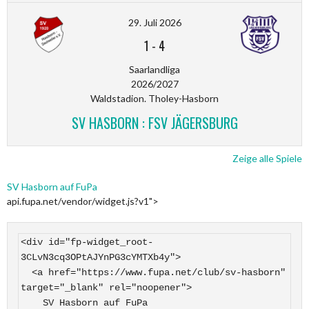
29. Juli 2026
1
-
4
Saarlandliga
2026/2027
Waldstadion. Tholey-Hasborn
SV HASBORN : FSV JÄGERSBURG
Zeige alle Spiele
SV Hasborn auf FuPa
api.fupa.net/vendor/widget.js?v1">
<div id="fp-widget_root-
3CLvN3cq3OPtAJYnPG3cYMTXb4y">

  <a href="https://www.fupa.net/club/sv-hasborn" 
target="_blank" rel="noopener">

    SV Hasborn auf FuPa
