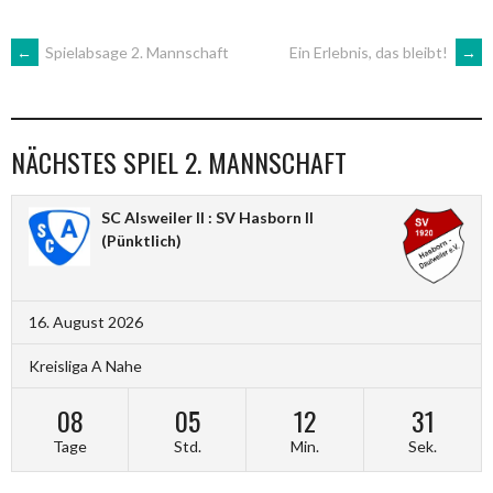
ARTIKEL-
←
Spielabsage 2. Mannschaft
Ein Erlebnis, das bleibt!
→
NAVIGATION
NÄCHSTES SPIEL 2. MANNSCHAFT
SC Alsweiler II : SV Hasborn II
(Pünktlich)
16. August 2026
Kreisliga A Nahe
08
05
12
31
Tage
Std.
Min.
Sek.