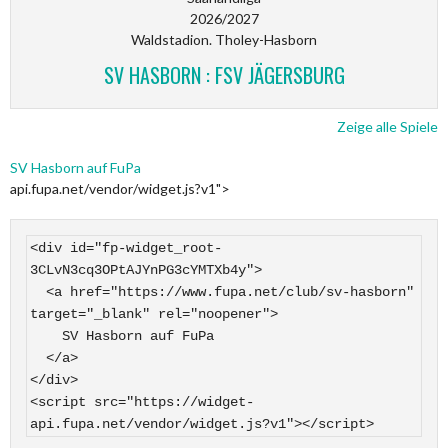
2026/2027
Waldstadion. Tholey-Hasborn
SV HASBORN : FSV JÄGERSBURG
Zeige alle Spiele
SV Hasborn auf FuPa
api.fupa.net/vendor/widget.js?v1">
<div id="fp-widget_root-
3CLvN3cq3OPtAJYnPG3cYMTXb4y">

  <a href="https://www.fupa.net/club/sv-hasborn" 
target="_blank" rel="noopener">

    SV Hasborn auf FuPa

  </a>

</div>

<script src="https://widget-
api.fupa.net/vendor/widget.js?v1"></script>