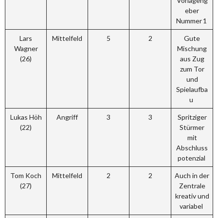
Vorlageng
eber
Nummer 1
Lars
Mittelfeld
5
2
Gute
Wagner
Mischung
(26)
aus Zug
zum Tor
und
Spielaufba
u
Lukas Höh
Angriff
3
3
Spritziger
(22)
Stürmer
mit
Abschluss
potenzial
Tom Koch
Mittelfeld
2
2
Auch in der
(27)
Zentrale
kreativ und
variabel