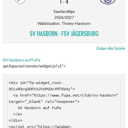
1
-
4
Saarlandliga
2026/2027
Waldstadion. Tholey-Hasborn
SV HASBORN : FSV JÄGERSBURG
Zeige alle Spiele
SV Hasborn auf FuPa
api.fupa.net/vendor/widget.js?v1">
<div id="fp-widget_root-
3CLvN3cq3OPtAJYnPG3cYMTXb4y">

  <a href="https://www.fupa.net/club/sv-hasborn" 
target="_blank" rel="noopener">

    SV Hasborn auf FuPa

  </a>

</div>

<script src="https://widget-