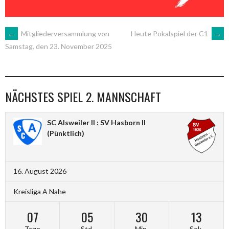
ARTIKEL-
←
Mitgliederversammlung von
Heute Pokalspiel der C1
→
Samstag, den 23. November 2025
NAVIGATION
NÄCHSTES SPIEL 2. MANNSCHAFT
SC Alsweiler II : SV Hasborn II
(Pünktlich)
16. August 2026
Kreisliga A Nahe
07
05
30
13
Tage
Std.
Min.
Sek.