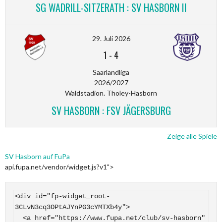
SG WADRILL-SITZERATH : SV HASBORN II
29. Juli 2026
1
-
4
Saarlandliga
2026/2027
Waldstadion. Tholey-Hasborn
SV HASBORN : FSV JÄGERSBURG
Zeige alle Spiele
SV Hasborn auf FuPa
api.fupa.net/vendor/widget.js?v1">
<div id="fp-widget_root-
3CLvN3cq3OPtAJYnPG3cYMTXb4y">

  <a href="https://www.fupa.net/club/sv-hasborn" 