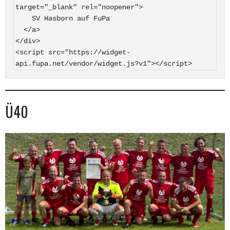
target="_blank" rel="noopener">

    SV Hasborn auf FuPa

  </a>

</div>

<script src="https://widget-
api.fupa.net/vendor/widget.js?v1"></script>
Ü40