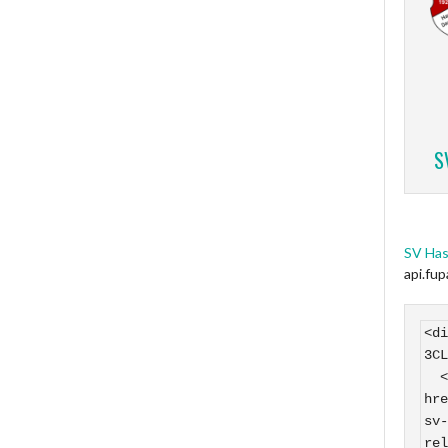
S
SV Has
api.fu
<di
3CL
  <a 
hre
sv-
rel