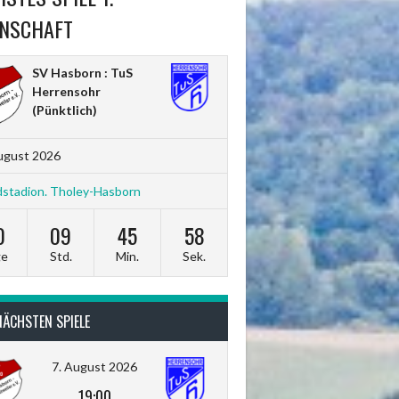
NSCHAFT
SV Hasborn : TuS
Herrensohr
(Pünktlich)
ugust 2026
stadion. Tholey-Hasborn
0
09
45
57
ge
Std.
Min.
Sek.
NÄCHSTEN SPIELE
7. August 2026
19:00