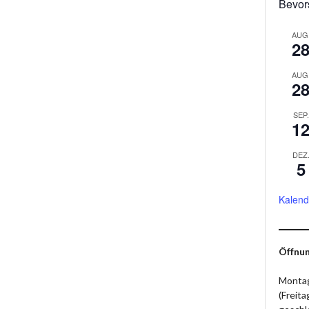
Bevor
AUG
2
AUG
2
SEP.
1
DEZ
5
Kalend
Öffnun
Montag
(Freit