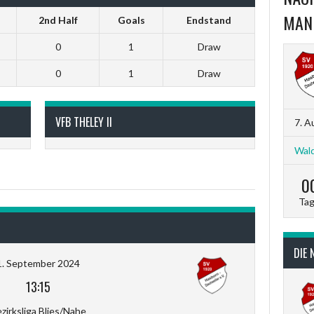
MAN
2nd Half
Goals
Endstand
0
1
Draw
0
1
Draw
VFB THELEY II
7. A
Wald
0
Ta
DIE 
1. September 2024
13:15
zirksliga Blies/Nahe