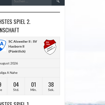
nach:
STES SPIEL 2.
NSCHAFT
SC Alsweiler II : SV
Hasborn II
(Pünktlich)
August 2026
sliga A Nahe
9
04
01
37
ge
Std.
Min.
Sek.
STES SPIEL 1.