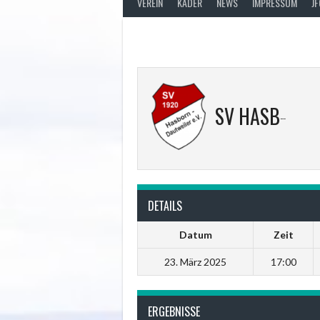
VEREIN
KADER
NEWS
IMPRESSUM
J
SV HASBORN II
DETAILS
Datum
Zeit
23. März 2025
17:00
ERGEBNISSE