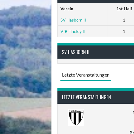
Verein
1st Half
SV Hasborn II
1
VfB Theley II
1
SV HASBORN II
Letzte Veranstaltungen
LETZTE VERANSTALTUNGEN
Be