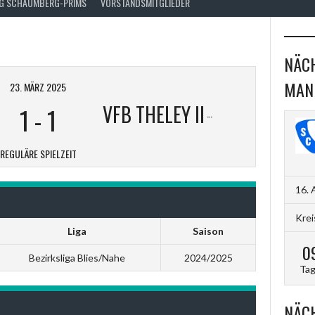
FG SCHAUMBERG-PRIMS
VORSTANDSMITGLIEDER
NÄCH
MAN
23. MÄRZ 2025
VFB THELEY II
1
-
1
REGULÄRE SPIELZEIT
16. 
Krei
Liga
Saison
0
Bezirksliga Blies/Nahe
2024/2025
Ta
NÄCH