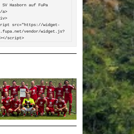
 FuPa

iv>

ript src="https://widget-
.fupa.net/vendor/widget.js?
></script>
0