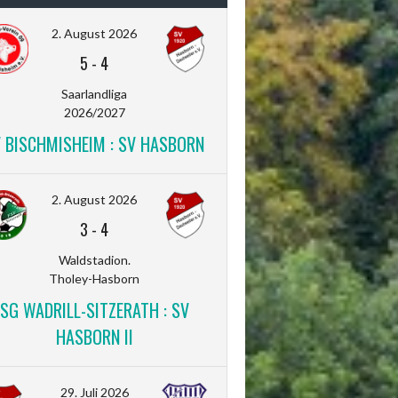
2. August 2026
5
-
4
Saarlandliga
2026/2027
V BISCHMISHEIM : SV HASBORN
2. August 2026
3
-
4
Waldstadion.
Tholey-Hasborn
SG WADRILL-SITZERATH : SV
HASBORN II
29. Juli 2026