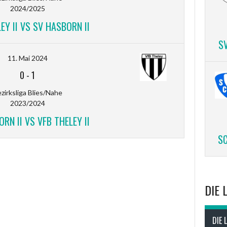
2024/2025
EY II VS SV HASBORN II
S
11. Mai 2024
0
-
1
zirksliga Blies/Nahe
2023/2024
RN II VS VFB THELEY II
SC
DIE 
DIE 