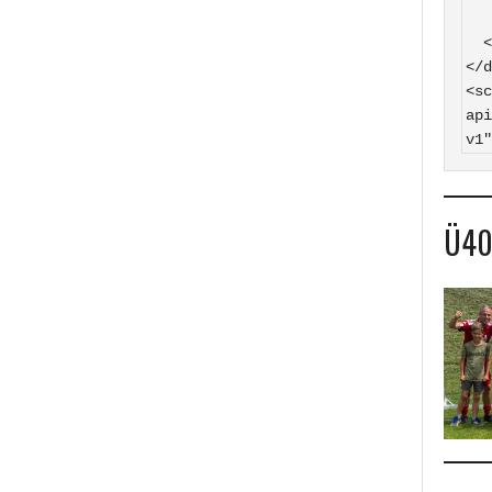
    SV Hasborn auf
  </a>

</d
<sc
api
v1"
Ü4