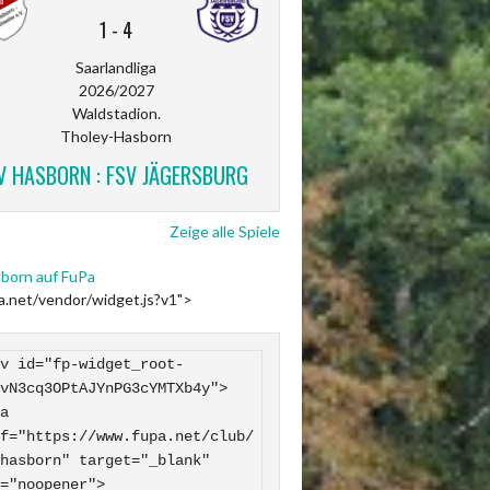
1
-
4
Saarlandliga
2026/2027
Waldstadion.
Tholey-Hasborn
V HASBORN : FSV JÄGERSBURG
Zeige alle Spiele
born auf FuPa
pa.net/vendor/widget.js?v1">
v id="fp-widget_root-
vN3cq3OPtAJYnPG3cYMTXb4y">

f="https://www.fupa.net/club/
hasborn" target="_blank" 
="noopener">
