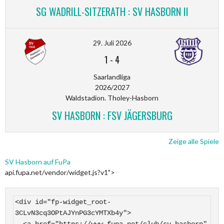
SG WADRILL-SITZERATH : SV HASBORN II
29. Juli 2026
1
-
4
Saarlandliga
2026/2027
Waldstadion. Tholey-Hasborn
SV HASBORN : FSV JÄGERSBURG
Zeige alle Spiele
SV Hasborn auf FuPa
api.fupa.net/vendor/widget.js?v1">
<div id="fp-widget_root-
3CLvN3cq3OPtAJYnPG3cYMTXb4y">

  <a href="https://www.fupa.net/club/sv-hasborn" 