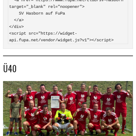
target="_blank" rel="noopener">

    SV Hasborn auf FuPa

  </a>

</div>

<script src="https://widget-
api.fupa.net/vendor/widget.js?v1"></script>
Ü40