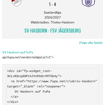
1
-
4
Saarlandliga
2026/2027
Waldstadion. Tholey-Hasborn
SV HASBORN : FSV JÄGERSBURG
Zeige alle Spiele
SV Hasborn auf FuPa
api.fupa.net/vendor/widget.js?v1">
<div id="fp-widget_root-
3CLvN3cq3OPtAJYnPG3cYMTXb4y">

  <a href="https://www.fupa.net/club/sv-hasborn" 
target="_blank" rel="noopener">

    SV Hasborn auf FuPa

  </a>

</div>
