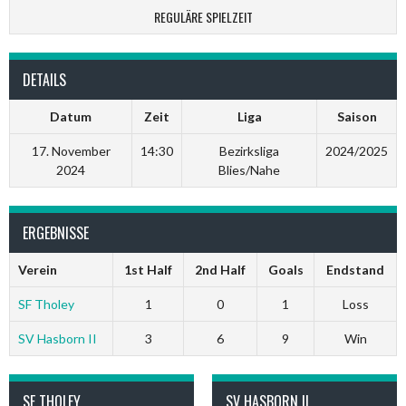
REGULÄRE SPIELZEIT
DETAILS
Datum
Zeit
Liga
Saison
17. November
14:30
Bezirksliga
2024/2025
2024
Blies/Nahe
ERGEBNISSE
Verein
1st Half
2nd Half
Goals
Endstand
SF Tholey
1
0
1
Loss
SV Hasborn II
3
6
9
Win
SF THOLEY
SV HASBORN II