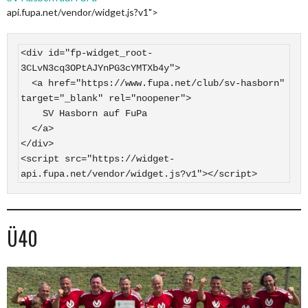
api.fupa.net/vendor/widget.js?v1">
<div id="fp-widget_root-
3CLvN3cq3OPtAJYnPG3cYMTXb4y">

  <a href="https://www.fupa.net/club/sv-hasborn" 
target="_blank" rel="noopener">

    SV Hasborn auf FuPa

  </a>

</div>

<script src="https://widget-
api.fupa.net/vendor/widget.js?v1"></script>
Ü40