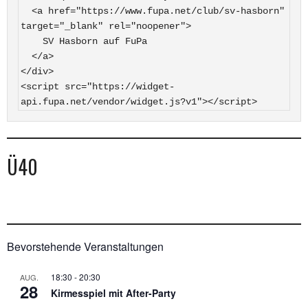
  <a href="https://www.fupa.net/club/sv-hasborn" 
target="_blank" rel="noopener">

    SV Hasborn auf FuPa

  </a>

</div>

<script src="https://widget-
api.fupa.net/vendor/widget.js?v1"></script>
Ü40
Bevorstehende Veranstaltungen
18:30
-
20:30
AUG.
28
Kirmesspiel mit After-Party