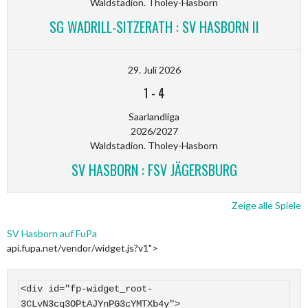
Waldstadion. Tholey-Hasborn
SG WADRILL-SITZERATH : SV HASBORN II
29. Juli 2026
1
-
4
Saarlandliga
2026/2027
Waldstadion. Tholey-Hasborn
SV HASBORN : FSV JÄGERSBURG
Zeige alle Spiele
SV Hasborn auf FuPa
api.fupa.net/vendor/widget.js?v1">
<div id="fp-widget_root-
3CLvN3cq3OPtAJYnPG3cYMTXb4y">
