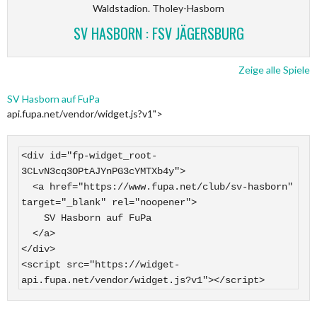
Waldstadion. Tholey-Hasborn
SV HASBORN : FSV JÄGERSBURG
Zeige alle Spiele
SV Hasborn auf FuPa
api.fupa.net/vendor/widget.js?v1">
<div id="fp-widget_root-
3CLvN3cq3OPtAJYnPG3cYMTXb4y">

  <a href="https://www.fupa.net/club/sv-hasborn" 
target="_blank" rel="noopener">

    SV Hasborn auf FuPa

  </a>

</div>

<script src="https://widget-
api.fupa.net/vendor/widget.js?v1"></script>