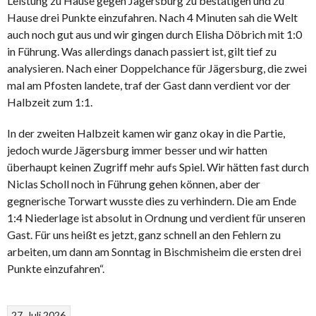
Leistung zu Hause gegen Jägersburg zu bestätigen und zu
Hause drei Punkte einzufahren. Nach 4 Minuten sah die Welt
auch noch gut aus und wir gingen durch Elisha Döbrich mit 1:0
in Führung. Was allerdings danach passiert ist, gilt tief zu
analysieren. Nach einer Doppelchance für Jägersburg, die zwei
mal am Pfosten landete, traf der Gast dann verdient vor der
Halbzeit zum 1:1.
In der zweiten Halbzeit kamen wir ganz okay in die Partie,
jedoch wurde Jägersburg immer besser und wir hatten
überhaupt keinen Zugriff mehr aufs Spiel. Wir hätten fast durch
Niclas Scholl noch in Führung gehen können, aber der
gegnerische Torwart wusste dies zu verhindern. Die am Ende
1:4 Niederlage ist absolut in Ordnung und verdient für unseren
Gast. Für uns heißt es jetzt, ganz schnell an den Fehlern zu
arbeiten, um dann am Sonntag in Bischmisheim die ersten drei
Punkte einzufahren“.
27. Juli 2026