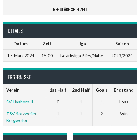
REGULÄRE SPIELZEIT
DETAILS
Datum
Zeit
Liga
Saison
17. März 2024
15:00
Bezirksliga Blies/Nahe
2023/2024
ERGEBNISSE
Verein
1st Half
2nd Half
Goals
Endstand
SV Hasborn II
0
1
1
Loss
TSV Sotzweiler-
1
1
2
Win
Bergweiler