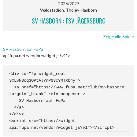
2026/2027
Waldstadion. Tholey-Hasborn
SV HASBORN : FSV JÄGERSBURG
Zeige alle Spiele
SV Hasborn auf FuPa
api.fupa.net/vendor/widget.js?v1">
<div id="fp-widget_root-
3CLvN3cq3OPtAJYnPG3cYMTXb4y">

  <a href="https://www.fupa.net/club/sv-hasborn" 
target="_blank" rel="noopener">

    SV Hasborn auf FuPa

  </a>

</div>

<script src="https://widget-
api.fupa.net/vendor/widget.js?v1"></script>