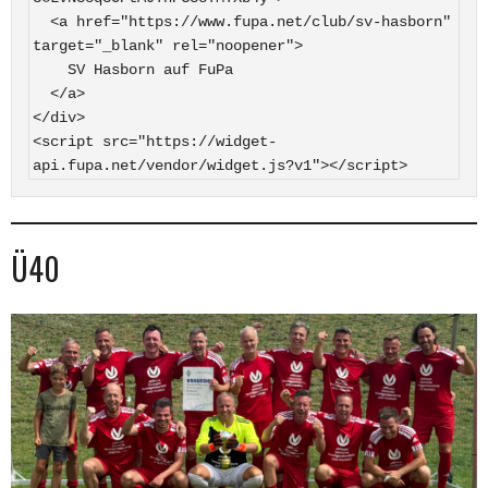
  <a href="https://www.fupa.net/club/sv-hasborn" 
target="_blank" rel="noopener">

    SV Hasborn auf FuPa

  </a>

</div>

<script src="https://widget-
api.fupa.net/vendor/widget.js?v1"></script>
Ü40