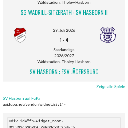
Waldstadion. Tholey-Hasborn
SG WADRILL-SITZERATH : SV HASBORN II
29. Juli 2026
1
-
4
Saarlandliga
2026/2027
Waldstadion. Tholey-Hasborn
SV HASBORN : FSV JÄGERSBURG
Zeige alle Spiele
SV Hasborn auf FuPa
api.fupa.net/vendor/widget.js?v1">
<div id="fp-widget_root-
3CLvN3cq3OPtAJYnPG3cYMTXb4y">
