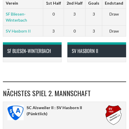
Verein
1st Half
2nd Half
Goals
Endstand
SF Bliesen-
0
3
3
Draw
Winterbach
SV Hasborn II
3
0
3
Draw
SF BLIESEN-WINTERBACH
SV HASBORN II
NÄCHSTES SPIEL 2. MANNSCHAFT
SC Alsweiler II : SV Hasborn II
(Pünktlich)