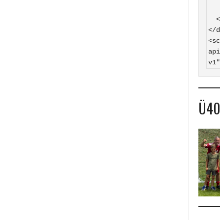
    SV Hasborn auf
  </a>

</d
<sc
api
v1"
Ü4