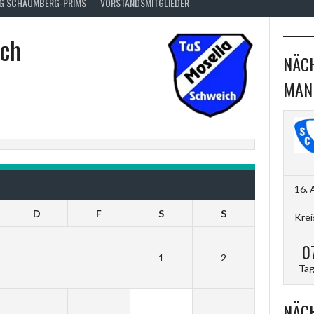
FG SCHAUMBERG-PRIMS
VORSTANDSMITGLIEDER
ich
NÄCH
MAN
16. 
D
F
S
S
Krei
0
1
2
Ta
NÄCH