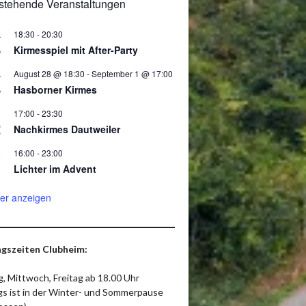
stehende Veranstaltungen
18:30
-
20:30
.
8
Kirmesspiel mit After-Party
August 28 @ 18:30
-
September 1 @ 17:00
.
8
Hasborner Kirmes
17:00
-
23:30
2
Nachkirmes Dautweiler
16:00
-
23:00
.
Lichter im Advent
er anzeigen
gszeiten Clubheim:
, Mittwoch, Freitag ab 18.00 Uhr
ags ist in der Winter- und Sommerpause