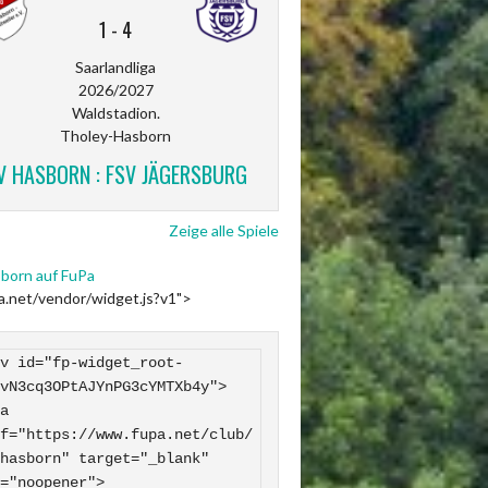
1
-
4
Saarlandliga
2026/2027
Waldstadion.
Tholey-Hasborn
V HASBORN : FSV JÄGERSBURG
Zeige alle Spiele
born auf FuPa
pa.net/vendor/widget.js?v1">
v id="fp-widget_root-
vN3cq3OPtAJYnPG3cYMTXb4y">

f="https://www.fupa.net/club/
hasborn" target="_blank" 
="noopener">
