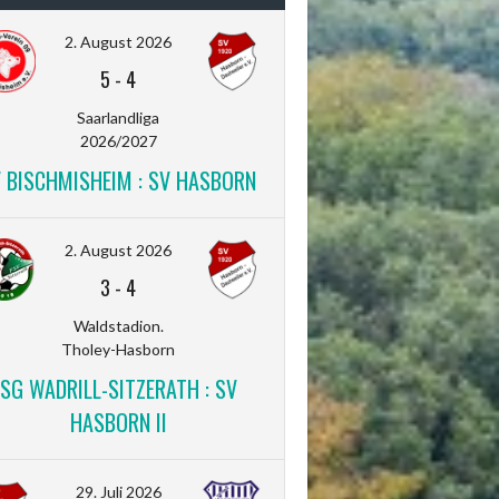
2. August 2026
5
-
4
Saarlandliga
2026/2027
V BISCHMISHEIM : SV HASBORN
2. August 2026
3
-
4
Waldstadion.
Tholey-Hasborn
SG WADRILL-SITZERATH : SV
HASBORN II
29. Juli 2026