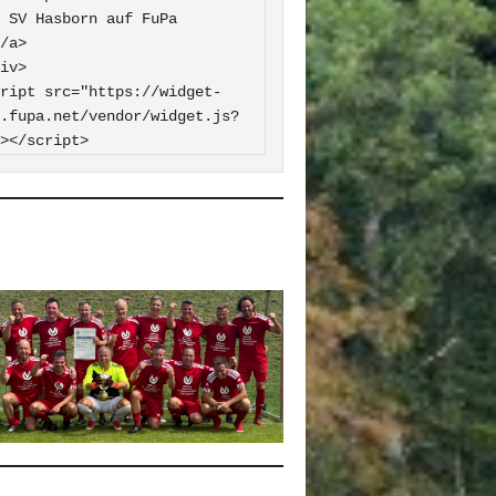
 FuPa

iv>

ript src="https://widget-
.fupa.net/vendor/widget.js?
></script>
0