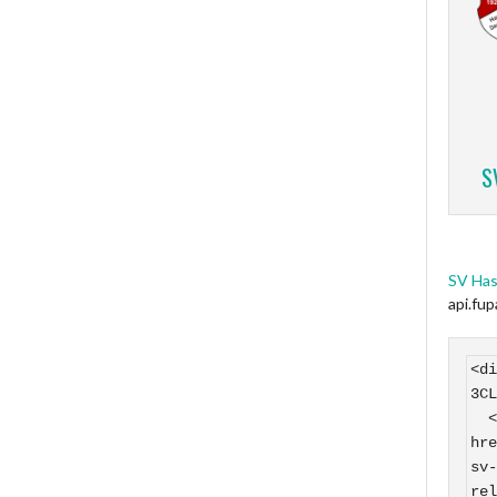
S
SV Has
api.fu
<di
3CL
  <a 
hre
sv-
rel