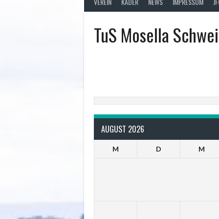
VEREIN
KADER
NEWS
IMPRESSUM
J
TuS Mosella Schwe
AUGUST 2026
M
D
M