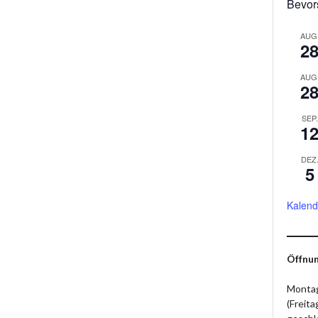
Bevor
AUG
2
AUG
2
SEP.
1
DEZ
5
Kalend
Öffnun
Montag
(Freit