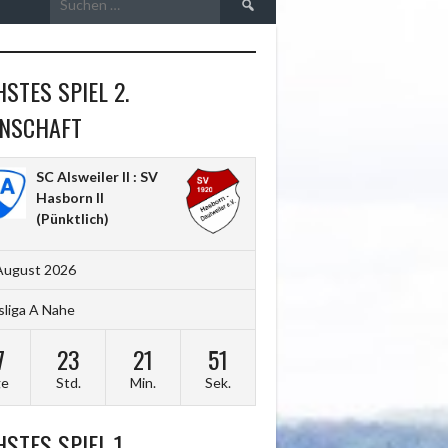
nach:
STES SPIEL 2.
NSCHAFT
SC Alsweiler II : SV
Hasborn II
(Pünktlich)
August 2026
sliga A Nahe
7
23
21
49
ge
Std.
Min.
Sek.
STES SPIEL 1.