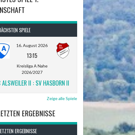
NSCHAFT
NÄCHSTEN SPIELE
16. August 2026
13:15
Kreisliga A Nahe
2026/2027
 ALSWEILER II : SV HASBORN II
Zeige alle Spiele
LETZTEN ERGEBNISSE
LETZTEN ERGEBNISSE