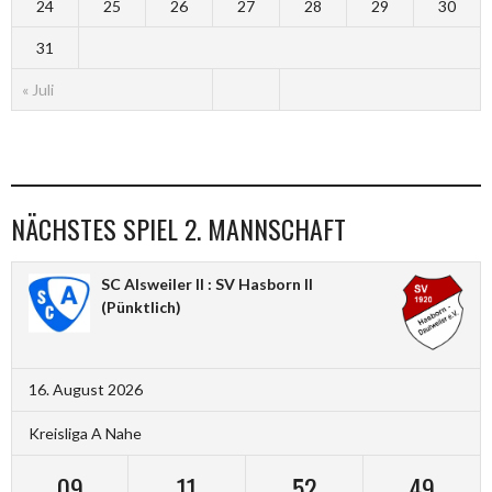
24
25
26
27
28
29
30
31
« Juli
NÄCHSTES SPIEL 2. MANNSCHAFT
SC Alsweiler II : SV Hasborn II
(Pünktlich)
16. August 2026
Kreisliga A Nahe
09
11
52
48