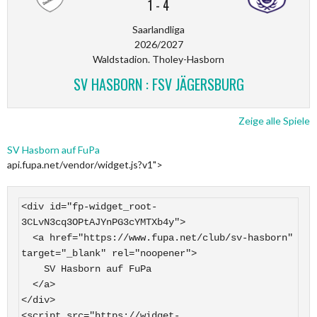
1
-
4
Saarlandliga
2026/2027
Waldstadion. Tholey-Hasborn
SV HASBORN : FSV JÄGERSBURG
Zeige alle Spiele
SV Hasborn auf FuPa
api.fupa.net/vendor/widget.js?v1">
<div id="fp-widget_root-
3CLvN3cq3OPtAJYnPG3cYMTXb4y">

  <a href="https://www.fupa.net/club/sv-hasborn" 
target="_blank" rel="noopener">

    SV Hasborn auf FuPa

  </a>

</div>

<script src="https://widget-