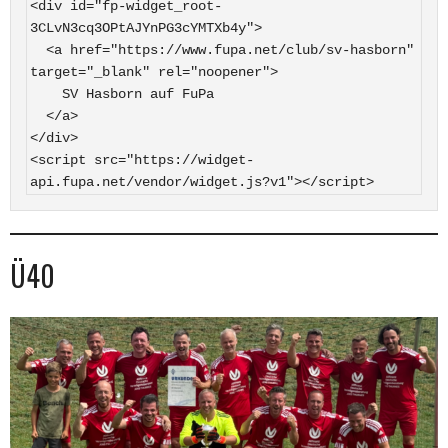
<div id="fp-widget_root-
3CLvN3cq3OPtAJYnPG3cYMTXb4y">

  <a href="https://www.fupa.net/club/sv-hasborn" 
target="_blank" rel="noopener">

    SV Hasborn auf FuPa

  </a>

</div>

<script src="https://widget-
api.fupa.net/vendor/widget.js?v1"></script>
Ü40