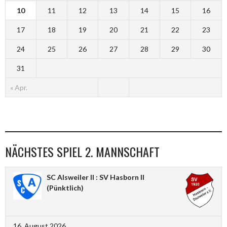
10
11
12
13
14
15
16
17
18
19
20
21
22
23
24
25
26
27
28
29
30
31
« Apr.
NÄCHSTES SPIEL 2. MANNSCHAFT
SC Alsweiler II : SV Hasborn II
(Pünktlich)
16. August 2026