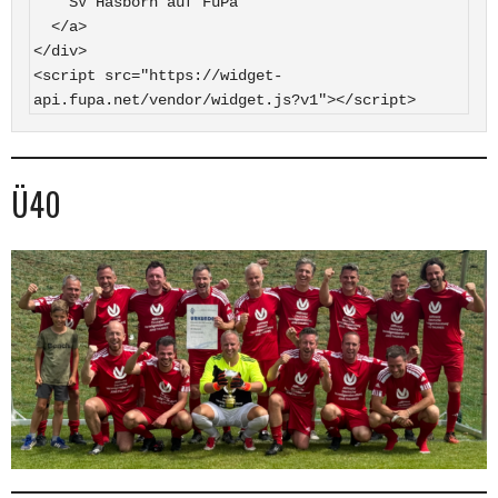
    SV Hasborn auf FuPa

  </a>

</div>

<script src="https://widget-
api.fupa.net/vendor/widget.js?v1"></script>
Ü40