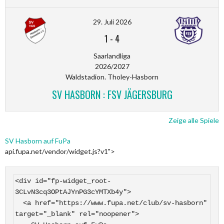
29. Juli 2026
1
-
4
Saarlandliga
2026/2027
Waldstadion. Tholey-Hasborn
SV HASBORN : FSV JÄGERSBURG
Zeige alle Spiele
SV Hasborn auf FuPa
api.fupa.net/vendor/widget.js?v1">
<div id="fp-widget_root-
3CLvN3cq3OPtAJYnPG3cYMTXb4y">

  <a href="https://www.fupa.net/club/sv-hasborn" 
target="_blank" rel="noopener">
