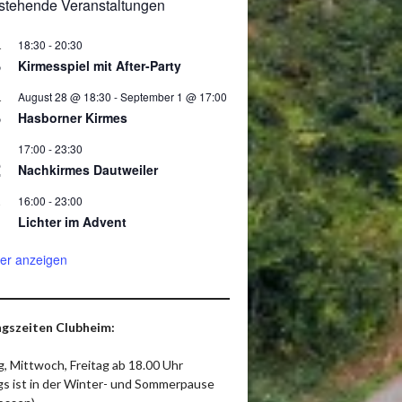
stehende Veranstaltungen
18:30
-
20:30
.
8
Kirmesspiel mit After-Party
August 28 @ 18:30
-
September 1 @ 17:00
.
8
Hasborner Kirmes
17:00
-
23:30
2
Nachkirmes Dautweiler
16:00
-
23:00
.
Lichter im Advent
er anzeigen
gszeiten Clubheim:
, Mittwoch, Freitag ab 18.00 Uhr
ags ist in der Winter- und Sommerpause