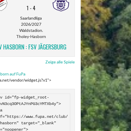
1
-
4
Saarlandliga
2026/2027
Waldstadion.
Tholey-Hasborn
V HASBORN : FSV JÄGERSBURG
Zeige alle Spiele
born auf FuPa
pa.net/vendor/widget.js?v1">
v id="fp-widget_root-
vN3cq3OPtAJYnPG3cYMTXb4y">

f="https://www.fupa.net/club/
hasborn" target="_blank" 
="noopener">
