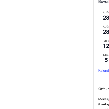
Bevor
AUG
2
AUG
2
SEP.
1
DEZ
5
Kalend
Öffnun
Montag
(Freit