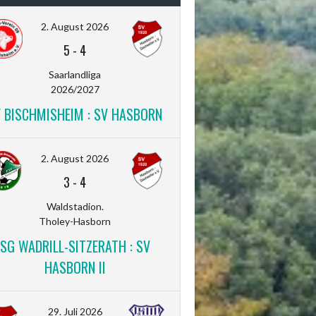
2. August 2026
5
-
4
Saarlandliga
2026/2027
V BISCHMISHEIM : SV HASBORN
2. August 2026
3
-
4
Waldstadion.
Tholey-Hasborn
SG WADRILL-SITZERATH : SV
HASBORN II
29. Juli 2026