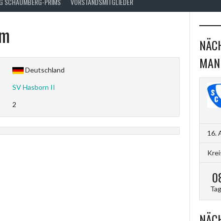
FG SCHAUMBERG-PRIMS
VORSTANDSMITGLIEDER
lm
NÄCH
MAN
Deutschland
SV Hasborn II
2
16. 
Krei
0
Ta
NÄCH