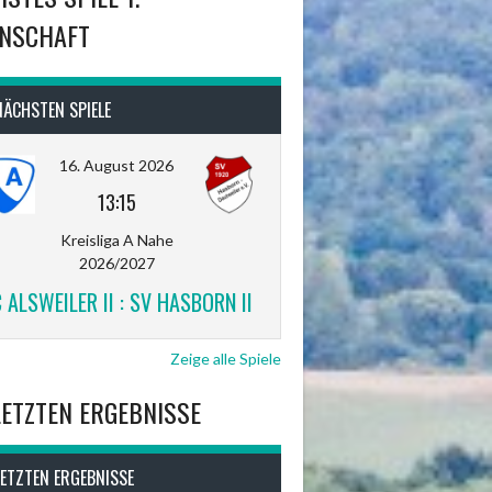
NSCHAFT
NÄCHSTEN SPIELE
16. August 2026
13:15
Kreisliga A Nahe
2026/2027
 ALSWEILER II : SV HASBORN II
Zeige alle Spiele
LETZTEN ERGEBNISSE
LETZTEN ERGEBNISSE