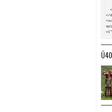
    SV Hasborn auf
  </a>

</d
<sc
api
v1"
Ü4