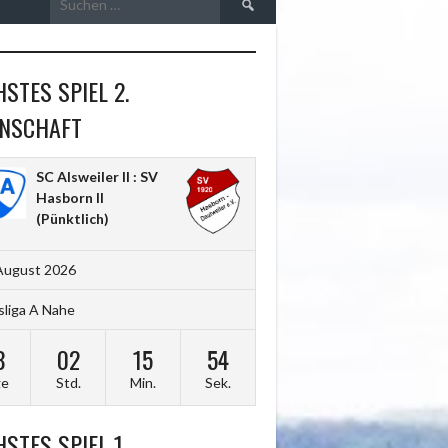
nach:
STES SPIEL 2.
NSCHAFT
SC Alsweiler II : SV
Hasborn II
(Pünktlich)
August 2026
sliga A Nahe
8
02
15
52
ge
Std.
Min.
Sek.
STES SPIEL 1.