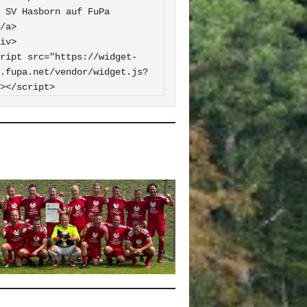
 FuPa

iv>

ript src="https://widget-
.fupa.net/vendor/widget.js?
></script>
0