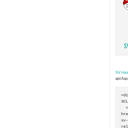
S
SV Has
api.fu
<di
3CL
  <a 
hre
sv-
rel