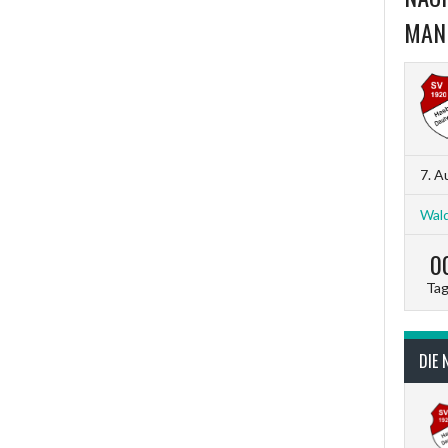
MAN
7. A
Wald
0
Ta
DIE 