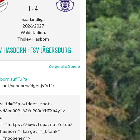
1
-
4
Saarlandliga
2026/2027
Waldstadion.
Tholey-Hasborn
V HASBORN : FSV JÄGERSBURG
Zeige alle Spiele
born auf FuPa
pa.net/vendor/widget.js?v1">
v id="fp-widget_root-
vN3cq3OPtAJYnPG3cYMTXb4y">

f="https://www.fupa.net/club/
hasborn" target="_blank" 
="noopener">
