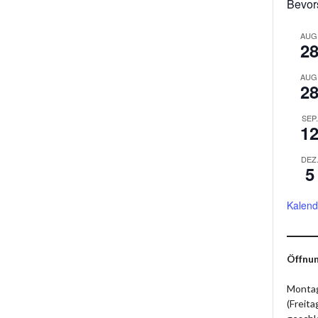
Bevor
AUG
2
AUG
2
SEP.
1
DEZ
5
Kalend
Öffnun
Montag
(Freit