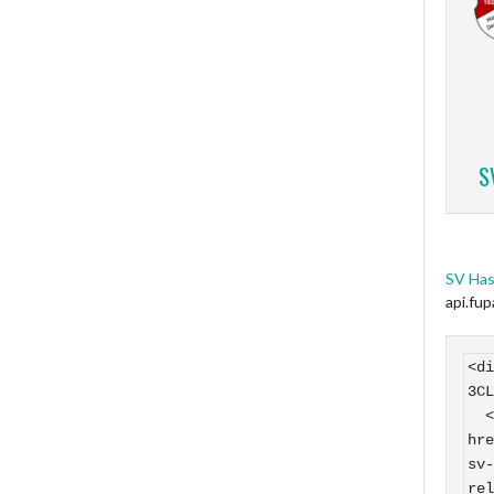
S
SV Has
api.fu
<di
3CL
  <a 
hre
sv-
rel