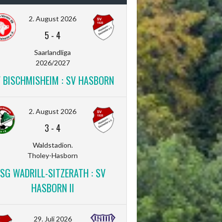
2. August 2026
5
-
4
Saarlandliga
2026/2027
V BISCHMISHEIM : SV HASBORN
2. August 2026
3
-
4
Waldstadion.
Tholey-Hasborn
SG WADRILL-SITZERATH : SV
HASBORN II
29. Juli 2026