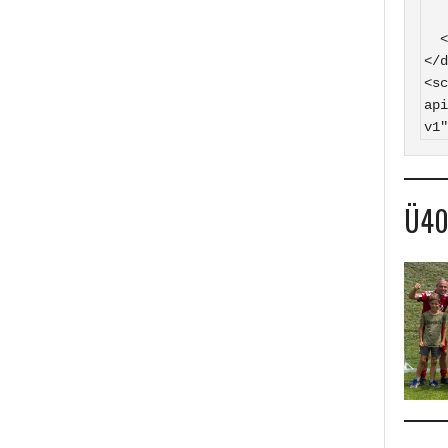
    SV Hasborn auf
  </a>

</d
<sc
api
v1"
Ü4