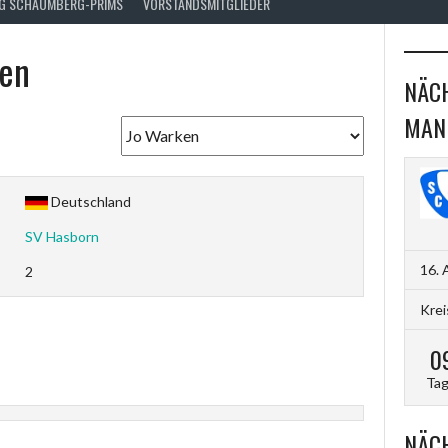
FG SCHAUMBERG-PRIMS
VORSTANDSMITGLIEDER
en
NÄCH
MAN
Deutschland
SV Hasborn
16. 
2
Krei
0
Ta
NÄCH