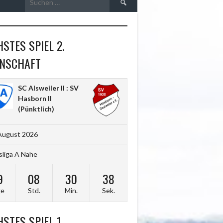
nach:
STES SPIEL 2.
NSCHAFT
SC Alsweiler II : SV
Hasborn II
(Pünktlich)
August 2026
sliga A Nahe
9
08
30
36
ge
Std.
Min.
Sek.
STES SPIEL 1.