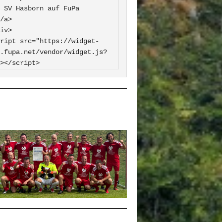
 FuPa

iv>

ript src="https://widget-
.fupa.net/vendor/widget.js?
></script>
0