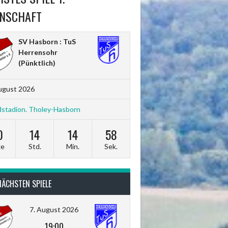
NSCHAFT
SV Hasborn : TuS
Herrensohr
(Pünktlich)
ugust 2026
stadion. Tholey-Hasborn
0
14
14
56
ge
Std.
Min.
Sek.
NÄCHSTEN SPIELE
7. August 2026
19:00