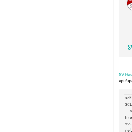
S
SV Has
api.fu
<di
3CL
  <a 
hre
sv-
rel