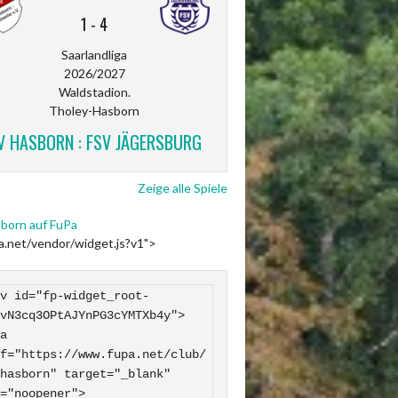
1
-
4
Saarlandliga
2026/2027
Waldstadion.
Tholey-Hasborn
V HASBORN : FSV JÄGERSBURG
Zeige alle Spiele
born auf FuPa
pa.net/vendor/widget.js?v1">
v id="fp-widget_root-
vN3cq3OPtAJYnPG3cYMTXb4y">

f="https://www.fupa.net/club/
hasborn" target="_blank" 
="noopener">
