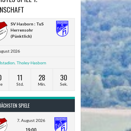
NSCHAFT
SV Hasborn : TuS
Herrensohr
(Pünktlich)
ugust 2026
stadion. Tholey-Hasborn
0
11
28
28
ge
Std.
Min.
Sek.
NÄCHSTEN SPIELE
7. August 2026
19:00