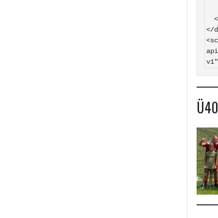
    SV Hasborn auf
  </a>

</d
<sc
api
v1"
Ü4