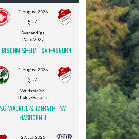
2. August 2026
5
-
4
Saarlandliga
2026/2027
V BISCHMISHEIM : SV HASBORN
2. August 2026
3
-
4
Waldstadion.
Tholey-Hasborn
SG WADRILL-SITZERATH : SV
HASBORN II
29. Juli 2026