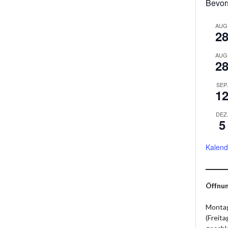
Bevor
AUG
2
AUG
2
SEP.
1
DEZ
5
Kalend
Öffnun
Montag
(Freit