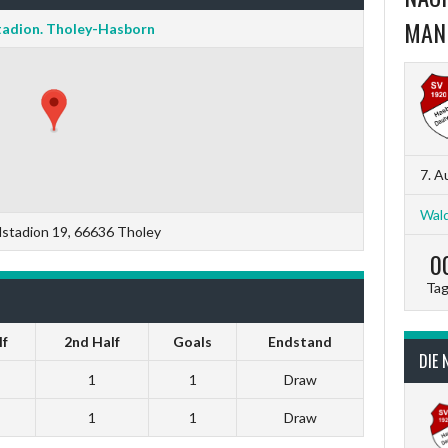
MAN
adion. Tholey-Hasborn
7. A
Wald
stadion 19, 66636 Tholey
0
Ta
lf
2nd Half
Goals
Endstand
DIE 
1
1
Draw
1
1
Draw