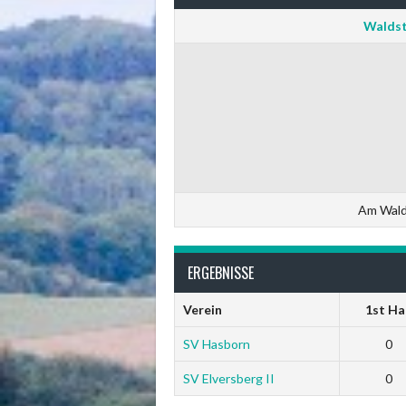
Waldst
Am Wald
ERGEBNISSE
Verein
1st Ha
SV Hasborn
0
SV Elversberg II
0