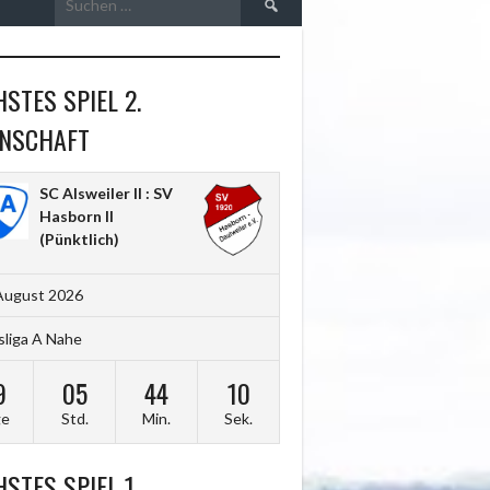
nach:
STES SPIEL 2.
NSCHAFT
SC Alsweiler II : SV
Hasborn II
(Pünktlich)
August 2026
sliga A Nahe
9
05
44
08
ge
Std.
Min.
Sek.
STES SPIEL 1.