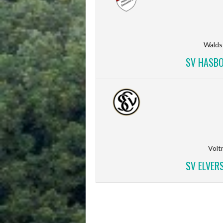
Walds
SV HASBO
Volt
SV ELVER