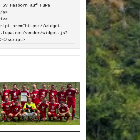
 FuPa

iv>

ript src="https://widget-
.fupa.net/vendor/widget.js?
></script>
0