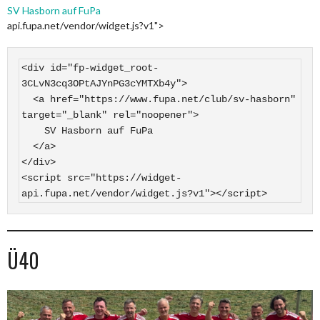
SV Hasborn auf FuPa
api.fupa.net/vendor/widget.js?v1">
<div id="fp-widget_root-
3CLvN3cq3OPtAJYnPG3cYMTXb4y">

  <a href="https://www.fupa.net/club/sv-hasborn" 
target="_blank" rel="noopener">

    SV Hasborn auf FuPa

  </a>

</div>

<script src="https://widget-
api.fupa.net/vendor/widget.js?v1"></script>
Ü40