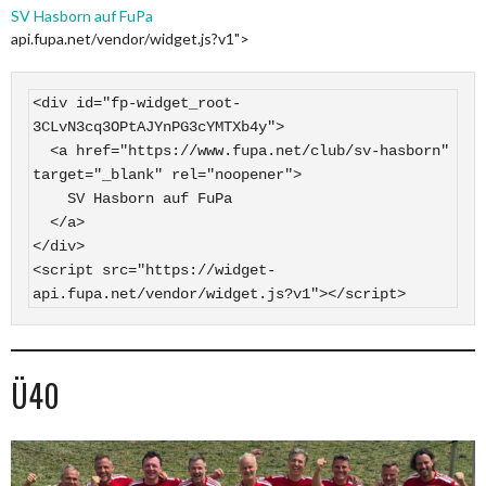
SV Hasborn auf FuPa
api.fupa.net/vendor/widget.js?v1">
<div id="fp-widget_root-
3CLvN3cq3OPtAJYnPG3cYMTXb4y">

  <a href="https://www.fupa.net/club/sv-hasborn" 
target="_blank" rel="noopener">

    SV Hasborn auf FuPa

  </a>

</div>

<script src="https://widget-
api.fupa.net/vendor/widget.js?v1"></script>
Ü40