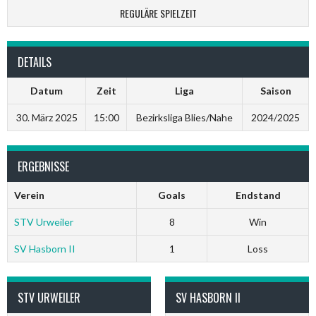
REGULÄRE SPIELZEIT
DETAILS
Datum
Zeit
Liga
Saison
30. März 2025
15:00
Bezirksliga Blies/Nahe
2024/2025
ERGEBNISSE
Verein
Goals
Endstand
STV Urweiler
8
Win
SV Hasborn II
1
Loss
STV URWEILER
SV HASBORN II