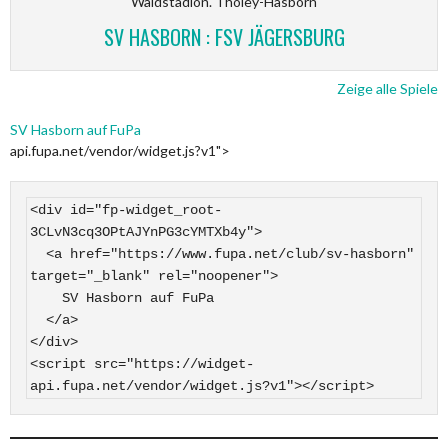
Waldstadion. Tholey-Hasborn
SV HASBORN : FSV JÄGERSBURG
Zeige alle Spiele
SV Hasborn auf FuPa
api.fupa.net/vendor/widget.js?v1">
<div id="fp-widget_root-
3CLvN3cq3OPtAJYnPG3cYMTXb4y">

  <a href="https://www.fupa.net/club/sv-hasborn" 
target="_blank" rel="noopener">

    SV Hasborn auf FuPa

  </a>

</div>

<script src="https://widget-
api.fupa.net/vendor/widget.js?v1"></script>