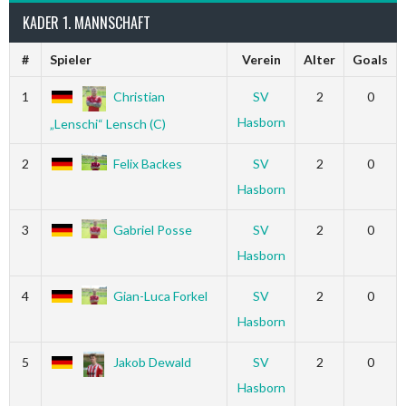
KADER 1. MANNSCHAFT
#
Spieler
Verein
Alter
Goals
1
Christian
SV
2
0
Hasborn
„Lenschi“ Lensch (C)
2
Felix Backes
SV
2
0
Hasborn
3
Gabriel Posse
SV
2
0
Hasborn
4
Gian-Luca Forkel
SV
2
0
Hasborn
5
Jakob Dewald
SV
2
0
Hasborn