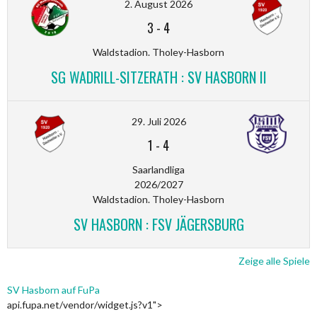
2. August 2026
3
-
4
Waldstadion. Tholey-Hasborn
SG WADRILL-SITZERATH : SV HASBORN II
29. Juli 2026
1
-
4
Saarlandliga
2026/2027
Waldstadion. Tholey-Hasborn
SV HASBORN : FSV JÄGERSBURG
Zeige alle Spiele
SV Hasborn auf FuPa
api.fupa.net/vendor/widget.js?v1">