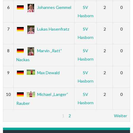
6
Johannes Gemmel
SV
2
0
Hasborn
7
Lukas Hasenfratz
SV
2
0
Hasborn
8
Marvin „Ratt“
SV
2
0
Hasborn
Nackas
9
Max Dewald
SV
2
0
Hasborn
10
Michael „Langer“
SV
2
0
Hasborn
Rauber
1
2
Weiter