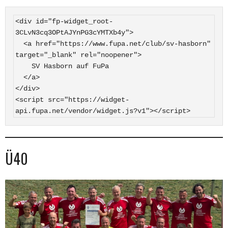
<div id="fp-widget_root-
3CLvN3cq3OPtAJYnPG3cYMTXb4y">

  <a href="https://www.fupa.net/club/sv-hasborn" 
target="_blank" rel="noopener">

    SV Hasborn auf FuPa

  </a>

</div>

<script src="https://widget-
api.fupa.net/vendor/widget.js?v1"></script>
Ü40