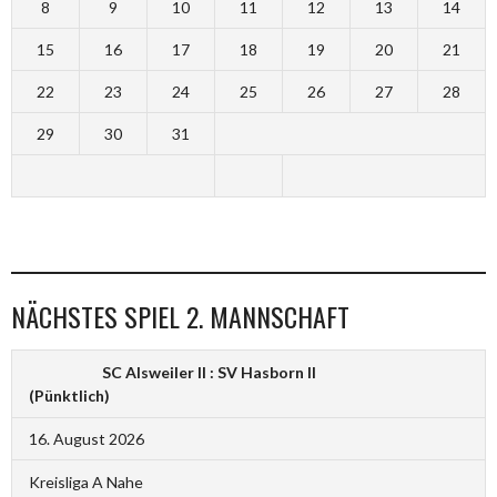
8
9
10
11
12
13
14
15
16
17
18
19
20
21
22
23
24
25
26
27
28
29
30
31
NÄCHSTES SPIEL 2. MANNSCHAFT
SC Alsweiler II : SV Hasborn II
(Pünktlich)
16. August 2026
Kreisliga A Nahe