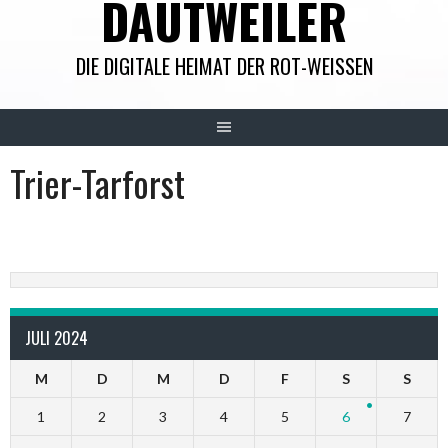
DAUTWEILER
DIE DIGITALE HEIMAT DER ROT-WEISSEN
Trier-Tarforst
JULI 2024
M
D
M
D
F
S
S
1
2
3
4
5
6
7