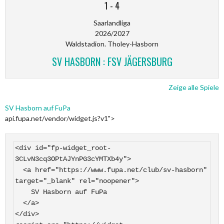
1
-
4
Saarlandliga
2026/2027
Waldstadion. Tholey-Hasborn
SV HASBORN : FSV JÄGERSBURG
Zeige alle Spiele
SV Hasborn auf FuPa
api.fupa.net/vendor/widget.js?v1">
<div id="fp-widget_root-
3CLvN3cq3OPtAJYnPG3cYMTXb4y">

  <a href="https://www.fupa.net/club/sv-hasborn" 
target="_blank" rel="noopener">

    SV Hasborn auf FuPa

  </a>

</div>
