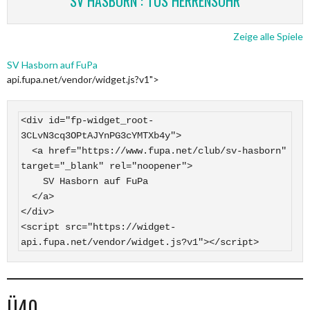
SV HASBORN : TUS HERRENSOHR
Zeige alle Spiele
SV Hasborn auf FuPa
api.fupa.net/vendor/widget.js?v1">
<div id="fp-widget_root-
3CLvN3cq3OPtAJYnPG3cYMTXb4y">

  <a href="https://www.fupa.net/club/sv-hasborn" 
target="_blank" rel="noopener">

    SV Hasborn auf FuPa

  </a>

</div>

<script src="https://widget-
api.fupa.net/vendor/widget.js?v1"></script>
Ü40