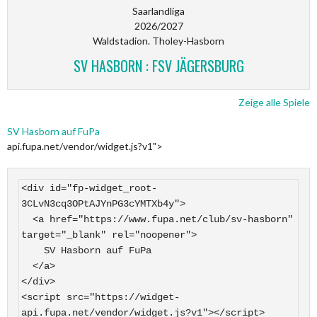
Saarlandliga
2026/2027
Waldstadion. Tholey-Hasborn
SV HASBORN : FSV JÄGERSBURG
Zeige alle Spiele
SV Hasborn auf FuPa
api.fupa.net/vendor/widget.js?v1">
<div id="fp-widget_root-
3CLvN3cq3OPtAJYnPG3cYMTXb4y">

  <a href="https://www.fupa.net/club/sv-hasborn" 
target="_blank" rel="noopener">

    SV Hasborn auf FuPa

  </a>

</div>

<script src="https://widget-
api.fupa.net/vendor/widget.js?v1"></script>