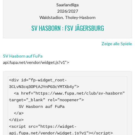
Saarlandliga
2026/2027
Waldstadion. Tholey-Hasborn
SV HASBORN : FSV JÄGERSBURG
Zeige alle Spiele
SV Hasborn auf FuPa
api.fupa.net/vendor/widget.js?v1">
<div id="fp-widget_root-
3CLvN3cq3OPtAJYnPG3cYMTXb4y">

  <a href="https://www.fupa.net/club/sv-hasborn" 
target="_blank" rel="noopener">

    SV Hasborn auf FuPa

  </a>

</div>

<script src="https://widget-
api.fupa.net/vendor/widget.js?v1"></script>